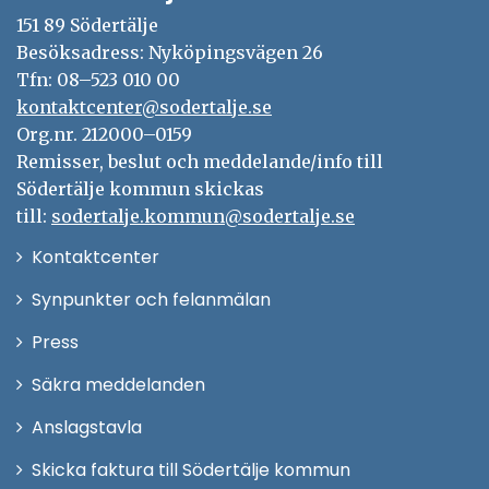
151 89 Södertälje
Besöksadress: Nyköpingsvägen 26
Tfn: 08–523 010 00
kontaktcenter@sodertalje.se
Org.nr. 212000–0159
Remisser, beslut och meddelande/info till
Södertälje kommun skickas
till:
sodertalje.kommun@sodertalje.se
Öppna
Kontaktcenter
i
Synpunkter och felanmälan
nytt
Öppna
Press
fönster
i
Säkra meddelanden
nytt
Anslagstavla
fönster
Skicka faktura till Södertälje kommun