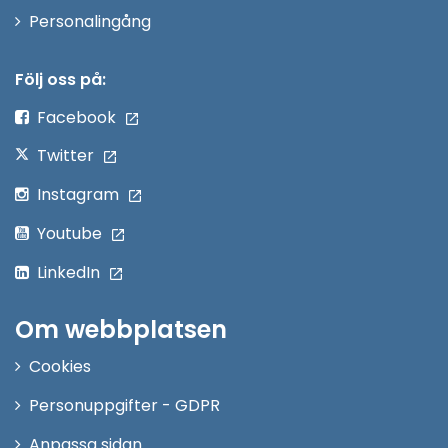
Öppna
Personalingång
i
nytt
Följ oss på:
fönster
Facebook
Twitter
Instagram
Youtube
LinkedIn
Om webbplatsen
Cookies
Personuppgifter - GDPR
Anpassa sidan