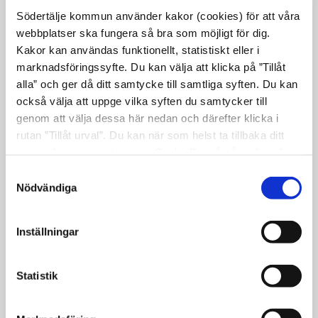
2. Utredning av ansökan
expand_more
Södertälje kommun använder kakor (cookies) för att våra
webbplatser ska fungera så bra som möjligt för dig.
Kakor kan användas funktionellt, statistiskt eller i
3. Beslut
expand_more
marknadsföringssyfte. Du kan välja att klicka på ”Tillåt
alla” och ger då ditt samtycke till samtliga syften. Du kan
också välja att uppge vilka syften du samtycker till
4. Om ditt behov av äldreomsorg
expand_more
genom att välja dessa här nedan och därefter klicka i
ändras
rutan ”Tillåt urval”. Du kan när som helst ta tillbaka ditt
samtycke genom att öppna CookieBot på vår sida och
klicka på ”Ta tillbaka samtycke”. Genom att klicka på
Samtyckesval
smartphone
Kontaktuppgifter
"Visa detaljer" kan du läsa om hur kakorna används och
Nödvändiga
hur vi och våra leverantörer inhämtar och behandlar
personuppgifter.
person
Kontaktcenter
Inställningar
home
Nyköpingsvägen 26
151 89 Södertälje
Statistik
phone
08-523 010 00