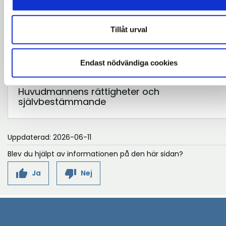
information.
Tillåt urval
Årsberättelse och slutberättelse
ex
Endast nödvändiga cookies
Huvudmannens rättigheter och
ex
självbestämmande
Uppdaterad: 2026-06-11
Blev du hjälpt av informationen på den här sidan?
thumb_up
thumb_down
Ja
Nej