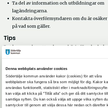
Ta del av information och utbildningar om
lagändringarna.
Kontakta överförmyndaren om du är osäker
på vad som gäller.
Tips
Det kan vara bra att redan nu börja föra dagbok
över ditt uppdrag. I Provisums e-tjänst finns en
digital dagbok som kan användas som stöd infö
kommande årsberättelser.
Denna webbplats använder cookies
Södertälje kommun använder kakor (cookies) för att våra
Nya omfattningar från den 1
webbplatser ska fungera så bra som möjligt för dig. Kakor k
juli 2026
användas funktionellt, statistiskt eller i marknadsföringssyfte
kan välja att klicka på ”Tillåt alla” och ger då ditt samtycke till
Från den 1 juli 2026 används nya benämningar 
samtliga syften. Du kan också välja att uppge vilka syften du
uppdragens omfattning i nya ärenden.
samtycker till genom att välja dessa här nedan och därefter 