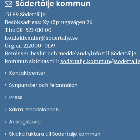
Södertälje kommun
151 89 Södertälje
Besöksadress: Nyköpingsvägen 26
Tfn: 08–523 010 00
kontaktcenter@sodertalje.se
Org.nr. 212000–0159
Remisser, beslut och meddelande/info till Södertälje
kommun skickas till:
sodertalje.kommun@sodertalje
Öppna
Kontaktcenter
i
Synpunkter och felanmälan
nytt
Öppna
Press
fönster
i
Säkra meddelanden
nytt
Anslagstavla
fönster
Skicka faktura till Södertälje kommun