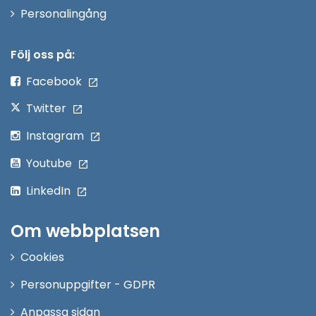
Öppna
Personalingång
i
nytt
Följ oss på:
fönster
Facebook
Twitter
Instagram
Youtube
LinkedIn
Om webbplatsen
Cookies
Personuppgifter - GDPR
Anpassa sidan