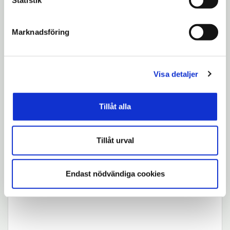
Statistik
Årsinlämning - instruktionsfilm
för e-tjänst Provisum
Marknadsföring
Visa detaljer
Tillåt alla
Tillåt urval
Ladda ner excelfil från bank till
provisum
Endast nödvändiga cookies