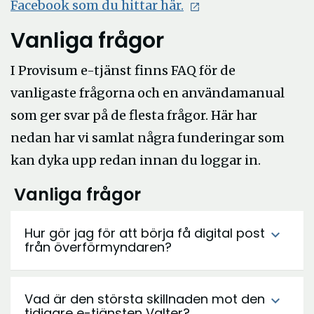
Öppna
Facebook som du hittar här.
i
Vanliga frågor
nytt
fönster
I Provisum e-tjänst finns FAQ för de
vanligaste frågorna och en användamanual
som ger svar på de flesta frågor. Här har
nedan har vi samlat några funderingar som
kan dyka upp redan innan du loggar in.
Vanliga frågor
Hur gör jag för att börja få digital post
expand_more
från överförmyndaren?
Vad är den största skillnaden mot den
expand_more
tidigare e-tjänsten Valter?