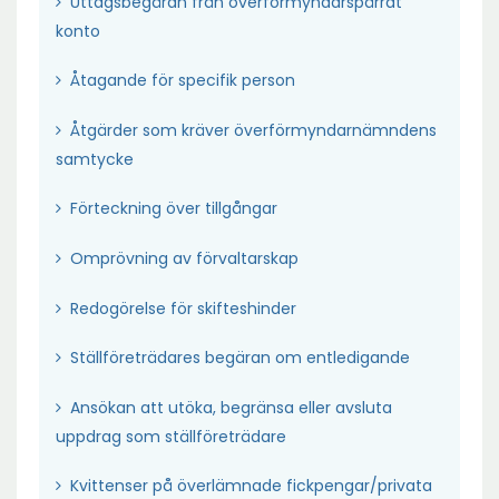
Uttagsbegäran från överförmyndarspärrat
Ö
konto
p
Ö
Åtagande för specifik person
p
p
n
Åtgärder som kräver överförmyndarnämndens
p
a
Ö
samtycke
n
i
p
a
n
Ö
Förteckning över tillgångar
p
i
y
p
n
n
t
Ö
Omprövning av förvaltarskap
p
a
y
t
p
n
i
t
Ö
f
Redogörelse för skifteshinder
p
a
n
t
p
ö
n
i
y
Ö
f
Ställföreträdares begäran om entledigande
p
n
a
n
t
p
ö
n
s
i
y
Ansökan att utöka, begränsa eller avsluta
t
p
n
a
t
n
t
Ö
f
uppdrag som ställföreträdare
n
s
i
e
y
t
p
ö
a
t
n
r
t
f
Kvittenser på överlämnade fickpengar/privata
p
n
i
e