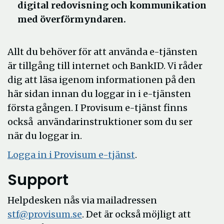
digital redovisning och kommunikation
med överförmyndaren.
Allt du behöver för att använda e-tjänsten
är tillgång till internet och BankID. Vi råder
dig att läsa igenom informationen på den
här sidan innan du loggar in i e-tjänsten
första gången. I Provisum e-tjänst finns
också användarinstruktioner som du ser
när du loggar in.
Öppna
Logga in i Provisum e-tjänst
.
i
Support
nytt
fönster
Helpdesken nås via mailadressen
stf@provisum.se
. Det är också möjligt att