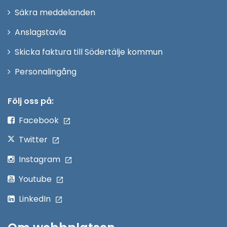
i
Säkra meddelanden
nytt
Anslagstavla
fönster
Skicka faktura till Södertälje kommun
Öppna
Personalingång
i
nytt
Följ oss på:
fönster
Facebook
Twitter
Instagram
Youtube
LinkedIn