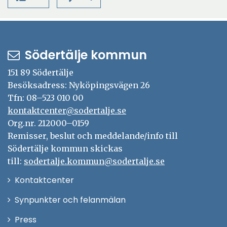
s
e
n
t
ö
t
r
y
f
n
e
t
ö
s
r
t
n
t
Södertälje kommun
f
s
e
ö
151 89 Södertälje
t
r
n
Besöksadress: Nyköpingsvägen 26
e
s
Tfn: 08–523 010 00
r
t
kontaktcenter@sodertalje.se
e
Org.nr. 212000–0159
r
Remisser, beslut och meddelande/info till
Södertälje kommun skickas
till:
sodertalje.kommun@sodertalje.se
Öppna
Kontaktcenter
i
Synpunkter och felanmälan
nytt
Öppna
Press
fönster