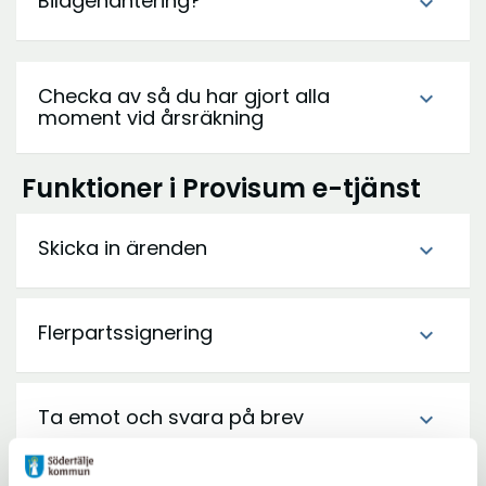
Bilagehantering?
expand_more
Checka av så du har gjort alla
expand_more
moment vid årsräkning
Funktioner i Provisum e-tjänst
Skicka in ärenden
expand_more
Flerpartssignering
expand_more
Ta emot och svara på brev
expand_more