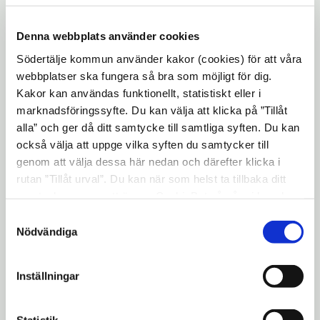
Redovisa ditt uppdrag
expand_more
Denna webbplats använder cookies
Södertälje kommun använder kakor (cookies) för att våra
Instruktionsfilmer
webbplatser ska fungera så bra som möjligt för dig.
Kakor kan användas funktionellt, statistiskt eller i
Grundutbildning- Provisum e-
marknadsföringssyfte. Du kan välja att klicka på ”Tillåt
tjänst
alla” och ger då ditt samtycke till samtliga syften. Du kan
också välja att uppge vilka syften du samtycker till
genom att välja dessa här nedan och därefter klicka i
rutan ”Tillåt urval”. Du kan när som helst ta tillbaka ditt
samtycke genom att öppna CookieBot på vår sida och
klicka på ”Ta tillbaka samtycke”. Genom att klicka på
Samtyckesval
"Visa detaljer" kan du läsa om hur kakorna används och
Nödvändiga
hur vi och våra leverantörer inhämtar och behandlar
personuppgifter.
Inställningar