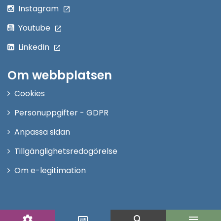
Instagram
Youtube
LinkedIn
Om webbplatsen
Cookies
Personuppgifter - GDPR
Anpassa sidan
Tillgänglighetsredogörelse
Om e-legitimation
settings
search
menu
display_settings