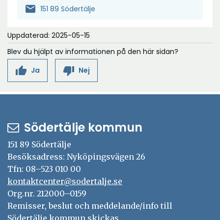
mail
151 89 Södertälje
Uppdaterad: 2025-05-15
Blev du hjälpt av informationen på den här sidan?
thumb_up
thumb_down
Ja
Nej
Södertälje kommun
151 89 Södertälje
Besöksadress: Nyköpingsvägen 26
Tfn: 08–523 010 00
kontaktcenter@sodertalje.se
Org.nr. 212000–0159
Remisser, beslut och meddelande/info till
Södertälje kommun skickas