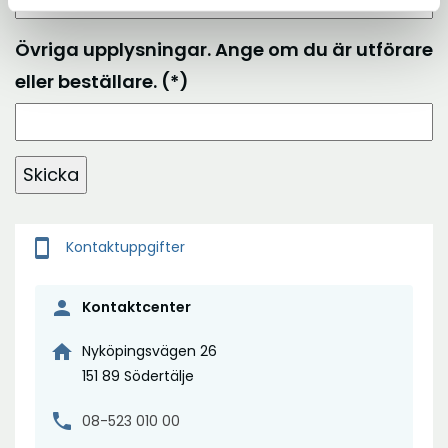
Övriga upplysningar. Ange om du är utförare
eller beställare.
Skicka
smartphone
Kontaktuppgifter
person
Kontaktcenter
home
Nyköpingsvägen 26
151 89 Södertälje
phone
08-523 010 00