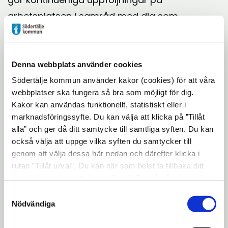
arbetsplatsen i samråd med dig som
arbetsgivare.
Företagets namn
Denna webbplats använder cookies
Södertälje kommun använder kakor (cookies) för att våra
webbplatser ska fungera så bra som möjligt för dig.
Kakor kan användas funktionellt, statistiskt eller i
marknadsföringssyfte. Du kan välja att klicka på ”Tillåt
Bransch
alla” och ger då ditt samtycke till samtliga syften. Du kan
också välja att uppge vilka syften du samtycker till
genom att välja dessa här nedan och därefter klicka i
rutan ”Tillåt urval”. Du kan när som helst ta tillbaka ditt
samtycke genom att öppna CookieBot på vår sida och
Gatu- eller boxadress
klicka på ”Ta tillbaka samtycke”. Genom att klicka på
Samtyckesval
"Visa detaljer" kan du läsa om hur kakorna används och
Nödvändiga
hur vi och våra leverantörer inhämtar och behandlar
personuppgifter.