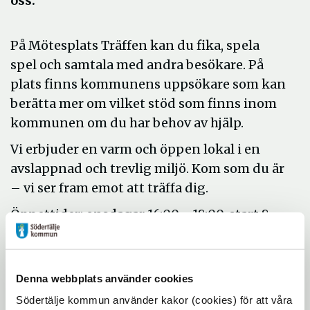
oss.
På Mötesplats Träffen kan du fika, spela
spel och samtala med andra besökare. På
plats finns kommunens uppsökare som kan
berätta mer om vilket stöd som finns inom
kommunen om du har behov av hjälp.
Vi erbjuder en varm och öppen lokal i en
avslappnad och trevlig miljö. Kom som du är
– vi ser fram emot att träffa dig.
Öppettider: onsdagar 16:00 - 18:00, start 8
oktober.
smartphone
Kontaktuppgifter
Denna webbplats använder cookies
Södertälje kommun använder kakor (cookies) för att våra