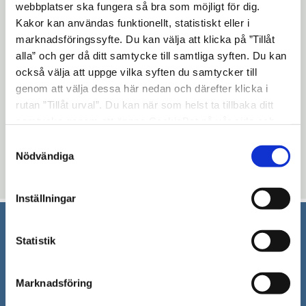
person
Mötesplats Träffen
webbplatser ska fungera så bra som möjligt för dig.
Kakor kan användas funktionellt, statistiskt eller i
home
Nygatan 4, 1 trappa
marknadsföringssyfte. Du kan välja att klicka på ”Tillåt
151 21 Södertälje
alla” och ger då ditt samtycke till samtliga syften. Du kan
också välja att uppge vilka syften du samtycker till
phone
08-523 028 53
genom att välja dessa här nedan och därefter klicka i
rutan ”Tillåt urval”. Du kan när som helst ta tillbaka ditt
Uppdaterad: 2025-10-02
samtycke genom att öppna CookieBot på vår sida och
klicka på ”Ta tillbaka samtycke”. Genom att klicka på
Blev du hjälpt av informationen på den här sidan?
Samtyckesval
"Visa detaljer" kan du läsa om hur kakorna används och
Nödvändiga
thumb_up
thumb_down
Ja
Nej
hur vi och våra leverantörer inhämtar och behandlar
personuppgifter.
Inställningar
Statistik
Södertälje kommun
151 89 Södertälje
Marknadsföring
Besöksadress: Nyköpingsvägen 26
Tfn: 08–523 010 00