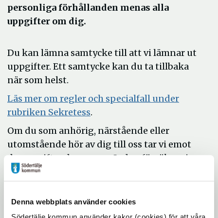
personliga förhållanden menas alla
uppgifter om dig.
Du kan lämna samtycke till att vi lämnar ut
uppgifter. Ett samtycke kan du ta tillbaka
när som helst.
Läs mer om regler och specialfall under
Öppna
rubriken Sekretess
.
i
Om du som anhörig, närstående eller
nytt
utomstående hör av dig till oss tar vi emot
fönster
de uppgifter du ger oss. Sedan försöker vi
att komma i kontakt med den person som
du är orolig för så att vi kan göra en
bedömning och erbjuda stöd.
Denna webbplats använder cookies
Om du vill vara anonym, är det viktigt att
Södertälje kommun använder kakor (cookies) för att våra