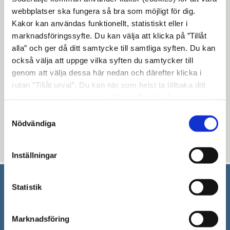
webbplatser ska fungera så bra som möjligt för dig.
du inte uppger ditt namn eller några andra
Kakor kan användas funktionellt, statistiskt eller i
personuppgifter.
marknadsföringssyfte. Du kan välja att klicka på ”Tillåt
Vi kan inte ge dig information om ett
alla” och ger då ditt samtycke till samtliga syften. Du kan
också välja att uppge vilka syften du samtycker till
pågående ärende om personen det gäller
genom att välja dessa här nedan och därefter klicka i
inte gett sitt samtycke.
rutan ”Tillåt urval”. Du kan när som helst ta tillbaka ditt
samtycke genom att öppna CookieBot på vår sida och
Uppdaterad: 2025-05-05
klicka på ”Ta tillbaka samtycke”. Genom att klicka på
Samtyckesval
Blev du hjälpt av informationen på den här sidan?
"Visa detaljer" kan du läsa om hur kakorna används och
Nödvändiga
hur vi och våra leverantörer inhämtar och behandlar
thumb_up
thumb_down
Ja
Nej
personuppgifter.
Inställningar
Statistik
Södertälje kommun
151 89 Södertälje
Marknadsföring
Besöksadress: Nyköpingsvägen 26