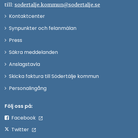
till:
sodertalje.kommun@sodertalje.se
Öppna
Kontaktcenter
i
Synpunkter och felanmälan
nytt
Öppna
Press
fönster
i
Säkra meddelanden
nytt
Anslagstavla
fönster
Skicka faktura till Södertälje kommun
Öppna
Personalingång
i
nytt
Följ oss på:
fönster
Facebook
Twitter