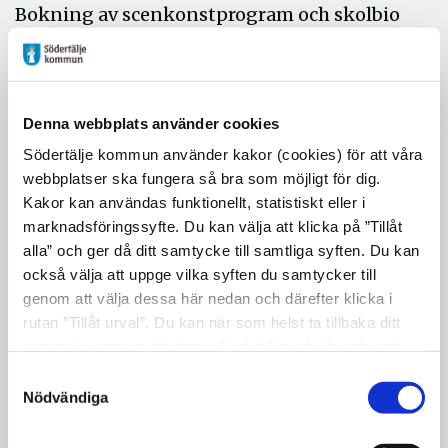
Bokning av scenkonstprogram och skolbio
sker under en begränsad tid via ett
formulär på denna hemsida, se
Boka
program här.
Denna webbplats använder cookies
Bokningen för hösten 2026 är öppen 13
Södertälje kommun använder kakor (cookies) för att våra
april - 25 augusti.
webbplatser ska fungera så bra som möjligt för dig.
Kakor kan användas funktionellt, statistiskt eller i
marknadsföringssyfte. Du kan välja att klicka på ”Tillåt
alla” och ger då ditt samtycke till samtliga syften. Du kan
också välja att uppge vilka syften du samtycker till
Om Scenkonst & skolbio
genom att välja dessa här nedan och därefter klicka i
rutan ”Tillåt urval”. Du kan när som helst ta tillbaka ditt
samtycke genom att öppna CookieBot på vår sida och
klicka på ”Ta tillbaka samtycke”. Genom att klicka på
Samtyckesval
Om programutbudet våren 2026
expand_more
"Visa detaljer" kan du läsa om hur kakorna används och
Nödvändiga
hur vi och våra leverantörer inhämtar och behandlar
personuppgifter.