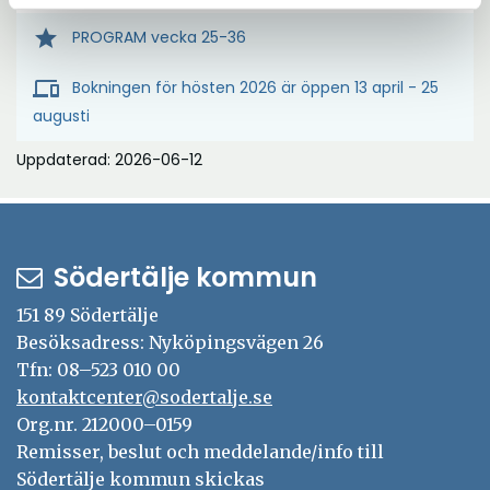
star
PROGRAM vecka 25-36
devices
Bokningen för hösten 2026 är öppen 13 april - 25
augusti
Uppdaterad: 2026-06-12
Södertälje kommun
151 89 Södertälje
Besöksadress: Nyköpingsvägen 26
Tfn: 08–523 010 00
kontaktcenter@sodertalje.se
Org.nr. 212000–0159
Remisser, beslut och meddelande/info till
Södertälje kommun skickas