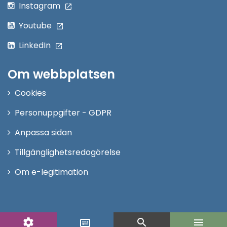
Instagram
Youtube
LinkedIn
Om webbplatsen
Cookies
Personuppgifter - GDPR
Anpassa sidan
Tillgänglighetsredogörelse
Om e-legitimation
settings
search
menu
display_settings