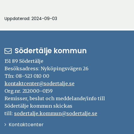
Uppdaterad: 2024-09-03
Södertälje kommun
151 89 Södertälje
Besöksadress: Nyköpingsvägen 26
Tfn: 08–523 010 00
kontaktcenter@sodertalje.se
Org.nr. 212000–0159
Remisser, beslut och meddelande/info till
Södertälje kommun skickas
till:
sodertalje.kommun@sodertalje.se
Öppna
Kontaktcenter
i