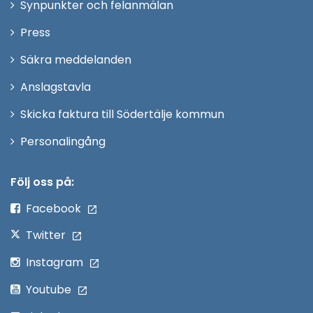
Synpunkter och felanmälan
nytt
Öppna
Press
fönster
i
Säkra meddelanden
nytt
Anslagstavla
fönster
Skicka faktura till Södertälje kommun
Öppna
Personalingång
i
nytt
Följ oss på:
fönster
Facebook
Twitter
Instagram
Youtube