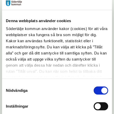
att det är riktigt härligt att leva har ökat.
Flickor i årskurs 9 och gymnasiet årskurs 2
uppger ett något lägre psykiskt välmående
Denna webbplats använder cookies
än pojkar i åk 9 och gymnasiet årskurs 2.
Södertälje kommun använder kakor (cookies) för att våra
webbplatser ska fungera så bra som möjligt för dig.
Alkoholkonsumtion och
Kakor kan användas funktionellt, statistiskt eller i
tobaksprodukter minskar – e-
marknadsföringssyfte. Du kan välja att klicka på ”Tillåt
cigaretter och vitt snus ökar
alla” och ger då ditt samtycke till samtliga syften. Du kan
Generellt har alkoholkonsumtionen bland
också välja att uppge vilka syften du samtycker till
genom att välja dessa här nedan och därefter klicka i
ungdomar minskat under 2000-talet och
rutan ”Tillåt urval”. Du kan när som helst ta tillbaka ditt
årets resultat visar en fortsatt minskad
samtycke genom att öppna CookieBot på vår sida och
konsumtion av alkohol, bruk av
klicka på ”Ta tillbaka samtycke”. Genom att klicka på
Samtyckesval
tobaksprodukter och droger. Däremot
"Visa detaljer" kan du läsa om hur kakorna används och
Nödvändiga
används alternativa nikotinprodukter som
hur vi och våra leverantörer inhämtar och behandlar
e-cigaretter och vitt snus i allt större
personuppgifter.
Inställningar
utsträckning. En ökning har skett bland