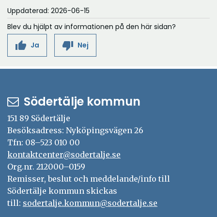
Uppdaterad: 2026-06-15
Blev du hjälpt av informationen på den här sidan?
thumb_up
thumb_down
Ja
Nej
Södertälje kommun
151 89 Södertälje
Besöksadress: Nyköpingsvägen 26
Tfn: 08–523 010 00
kontaktcenter@sodertalje.se
Org.nr. 212000–0159
Remisser, beslut och meddelande/info till
Södertälje kommun skickas
till:
sodertalje.kommun@sodertalje.se