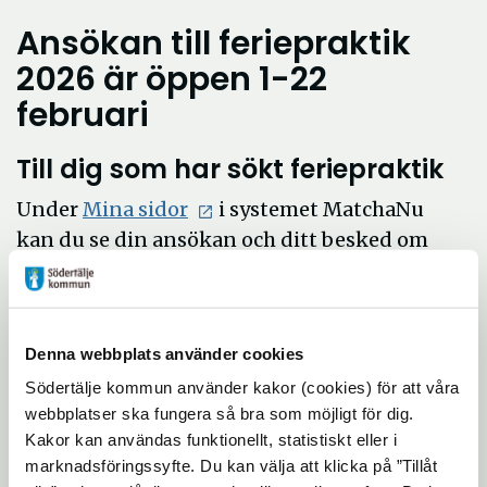
Ansökan till feriepraktik
2026 är öppen 1-22
februari
Till dig som har sökt feriepraktik
Öppna
Under
Mina sidor
i systemet MatchaNu
i
kan du se din ansökan och ditt besked om
nytt
du har erbjudits en feriepraktikplats eller
fönster
inte. Logga in med ditt personnummer och
lösenord.
Denna webbplats använder cookies
Andra möjligheter till
Södertälje kommun använder kakor (cookies) för att våra
praktikplats
webbplatser ska fungera så bra som möjligt för dig.
Kakor kan användas funktionellt, statistiskt eller i
marknadsföringssyfte. Du kan välja att klicka på ”Tillåt
UngDrive