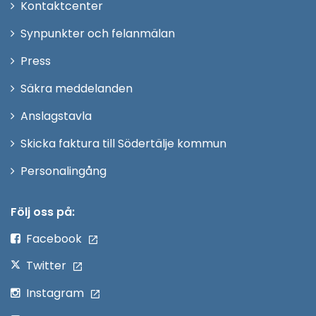
Öppna
Kontaktcenter
i
Synpunkter och felanmälan
nytt
Öppna
Press
fönster
i
Säkra meddelanden
nytt
Anslagstavla
fönster
Skicka faktura till Södertälje kommun
Öppna
Personalingång
i
nytt
Följ oss på:
fönster
Facebook
Twitter
Instagram