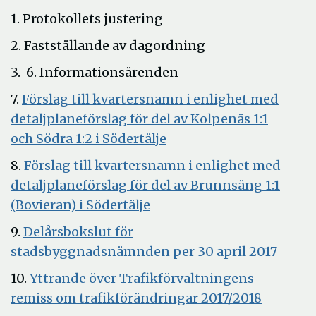
1. Protokollets justering
2. Fastställande av dagordning
3.-6. Informationsärenden
7.
Förslag till kvartersnamn i enlighet med
detaljplaneförslag för del av Kolpenäs 1:1
Öppna
och Södra 1:2 i Södertälje
i
8.
Förslag till kvartersnamn i enlighet med
nytt
detaljplaneförslag för del av Brunnsäng 1:1
fönster
Öppna
(Bovieran) i Södertälje
i
9.
Delårsbokslut för
nytt
Öppn
stadsbyggnadsnämnden per 30 april 2017
fönster
i
10.
Yttrande över Trafikförvaltningens
nytt
Öppna
remiss om trafikförändringar 2017/2018
fönst