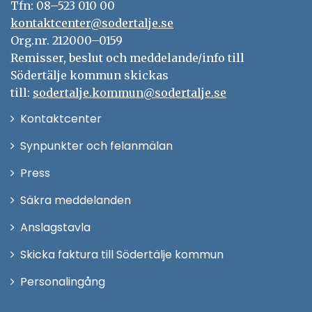
Tfn: 08–523 010 00
kontaktcenter@sodertalje.se
Org.nr. 212000–0159
Remisser, beslut och meddelande/info till
Södertälje kommun skickas
till:
sodertalje.kommun@sodertalje.se
Öppna
Kontaktcenter
i
Synpunkter och felanmälan
nytt
Öppna
Press
fönster
i
Säkra meddelanden
nytt
Anslagstavla
fönster
Skicka faktura till Södertälje kommun
Öppna
Personalingång
i