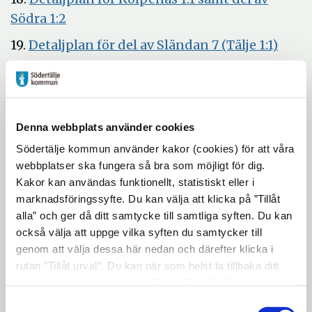
fönster
nytt
Öppna
Södra 1:2
fönster
i
Öppn
19.
Detaljplan för del av Sländan 7 (Tälje 1:1)
nytt
i
20.
Detaljplan för del av Lina 4:1 (Kaxberg
fönster
nytt
Öppna
etapp 2)
fönst
i
21.
Detaljplan för del av Mariekälla 1:1
Denna webbplats använder cookies
nytt
Öppna
(Liljevalchsgatan)
fönster
Södertälje kommun använder kakor (cookies) för att våra
i
22. Utgår
webbplatser ska fungera så bra som möjligt för dig.
nytt
Kakor kan användas funktionellt, statistiskt eller i
Öppna
23.
Planbesked för Ängsgröen 1
fönster
marknadsföringssyfte. Du kan välja att klicka på ”Tillåt
i
Öppna
24.
Planbesked för Gullvivan 4
alla” och ger då ditt samtycke till samtliga syften. Du kan
nytt
också välja att uppge vilka syften du samtycker till
i
Öppna
25.
Planbesked för Luna 9
fönster
genom att välja dessa här nedan och därefter klicka i
nytt
i
rutan ”Tillåt urval”. Du kan när som helst ta tillbaka ditt
Öppna
26.
Planbesked för Luna 1
fönster
nytt
samtycke genom att öppna CookieBot på vår sida och
i
Öppna
27.
Planbesked för Havren 3
fönster
klicka på ”Ta tillbaka samtycke”. Genom att klicka på
Samtyckesval
nytt