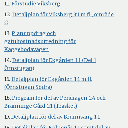
i
Öppna
11.
Förstudie Viksberg
nytt
i
12.
Detaljplan för Viksberg 3:1 m.fl., område
fönster
nytt
Öppna
C
fönster
i
13.
Planuppdrag och
nytt
gatukostnadsutredning för
fönster
Öppna
Käggebodavägen
i
14.
Detaljplan för Ekgården 1:1 (Del 1
nytt
Öppna
Örnstugan)
fönster
i
15.
Detaljplan för Ekgården 1:1 m.fl.
nytt
Öppna
(Örnstugan Södra)
fönster
i
16.
Program för del av Pershagen 1:4 och
nytt
Öppna
Bränninge Gård 1:1 (Träsket)
fönster
i
Öppna
17.
Detaljplan för del av Brunnsäng 1:1
nytt
i
18.
Detaljplan för Kolpenäs 1:1 samt del av