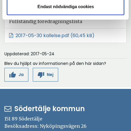
Fullständig
föredragningslista
Endast nödvändiga cookies
Fullständig föredragningslista
2017-05-30 kallelse.pdf
(60,45 kB)
Uppdaterad: 2017-05-24
Blev du hjälpt av informationen på den här sidan?
thumb_up
thumb_down
Ja
Nej
Södertälje kommun
151 89 Södertälje
Besöksadress: Nyköpingsvägen 26