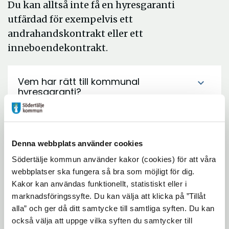
Du kan alltså inte få en hyresgaranti
utfärdad för exempelvis ett
andrahandskontrakt eller ett
inneboendekontrakt.
Vem har rätt till kommunal
expand_more
hyresgaranti?
Hur söker man?
expand_more
Denna webbplats använder cookies
Södertälje kommun använder kakor (cookies) för att våra
Vad händer när man fått ett
expand_more
webbplatser ska fungera så bra som möjligt för dig.
bifallsbeslut?
Kakor kan användas funktionellt, statistiskt eller i
marknadsföringssyfte. Du kan välja att klicka på ”Tillåt
alla” och ger då ditt samtycke till samtliga syften. Du kan
Jag har tecknat ett hyreskontrakt med
expand_more
också välja att uppge vilka syften du samtycker till
hjälp av kommunal hyresgaranti, vad