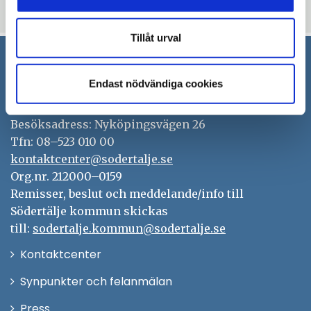
i
thumb_up
thumb_down
Ja
Nej
n
y
Tillåt urval
t
t
Södertälje kommun
Endast nödvändiga cookies
f
ö
151 89 Södertälje
n
Besöksadress: Nyköpingsvägen 26
s
Tfn: 08–523 010 00
t
kontaktcenter@sodertalje.se
e
Org.nr. 212000–0159
r
Remisser, beslut och meddelande/info till
Södertälje kommun skickas
till:
sodertalje.kommun@sodertalje.se
Öppna
Kontaktcenter
i
Synpunkter och felanmälan
nytt
Öppna
Press