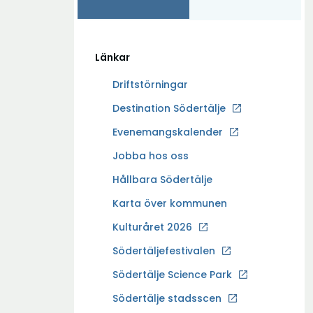
Länkar
Driftstörningar
Ö
Destination Södertälje
p
Evenemangskalender
p
Ö
Jobba hos oss
n
p
a
Hållbara Södertälje
p
i
Karta över kommunen
n
n
a
Kulturåret 2026
y
i
t
Södertäljefestivalen
n
t
Ö
Södertälje Science Park
y
f
p
t
Södertälje stadsscen
ö
p
t