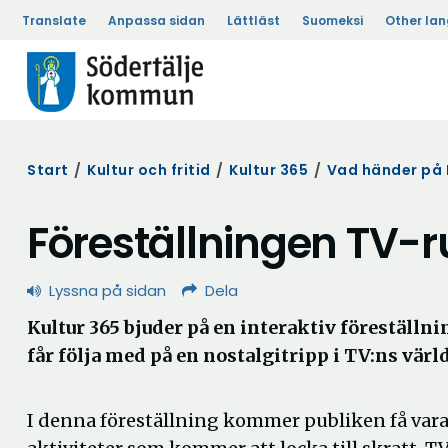
Translate
Anpassa sidan
Lättläst
Suomeksi
Other la
Start
/
Kultur och fritid
/
Kultur 365
/
Vad händer på 
Föreställningen TV-r
Lyssna på sidan
Dela
Kultur 365 bjuder på en interaktiv föreställn
får följa med på en nostalgitripp i TV:ns värld
I denna föreställning kommer publiken få vara