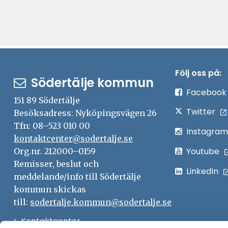
Följ oss på:
Södertälje kommun
Facebook
151 89 Södertälje
Twitter
Besöksadress: Nyköpingsvägen 26
Tfn: 08–523 010 00
Instagram
kontaktcenter@sodertalje.se
Youtube
Org.nr. 212000–0159
Remisser, beslut och
LinkedIn
meddelande/info till Södertälje
kommun skickas
till:
sodertalje.kommun@sodertalje.se
Öppna
Kontaktcenter