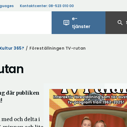
nguages
Kontaktcenter:
08-523 010 00
e-
display_settings
search
tjänster
Kultur 365?
/
Föreställningen TV-rutan
utan
ing där publiken
!
 med och delta i