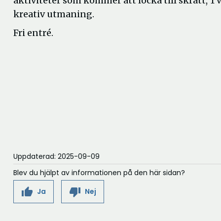
aktiviteter som kommer att locka till skratt, 
kreativ utmaning.
Fri entré.
Uppdaterad: 2025-09-09
Blev du hjälpt av informationen på den här sidan?
thumb_up
thumb_down
Ja
Nej