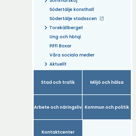
chevron_right
Sommarskoj
Södertälje konsthall
Södertälje stadsscen
chevron_right
Torekällberget
Ung och hbtqi
Piffl Boxar
Våra sociala medier
chevron_right
Aktuellt
Stad och trafik
Miljö och hälsa
Arbete och näringsliv
Kommun och politik
Kontaktcenter