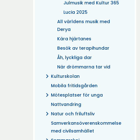
Julmusik med Kultur 365
Lucia 2025
All världens musik med
Derya
Kära hjärtanes
Besök av terapihundar
Åh, lyckliga dar
När drömmarna tar vid
chevron_right
Kulturskolan
Mobila fritidsgården
chevron_right
Mötesplatser för unga
Nattvandring
chevron_right
Natur och friluftsliv
Samverkansöverenskommelse
med civilsamhället