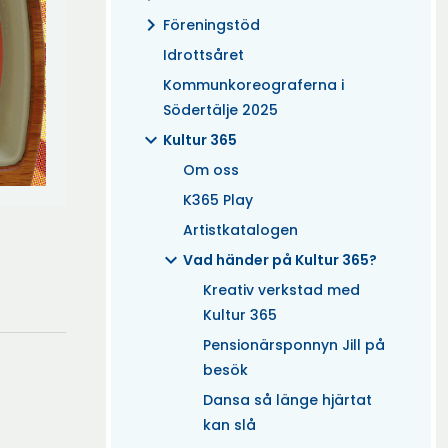
chevron_right
Föreningstöd
Idrottsåret
Kommunkoreograferna i
Södertälje 2025
expand_more
Kultur 365
Om oss
K365 Play
Artistkatalogen
expand_more
Vad händer på Kultur 365?
Kreativ verkstad med
Kultur 365
Pensionärsponnyn Jill på
besök
Dansa så länge hjärtat
kan slå