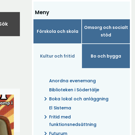
Meny
Sök
Omsorg och socialt
Förskola och skola
stöd
Kultur och fritid
Bo och bygga
Anordna evenemang
Biblioteken i Södertälje
chevron_right
Boka lokal och anläggning
El Sistema
chevron_right
Fritid med
funktionsnedsättning
chevron_right
Futurum