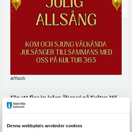
Affisch
För att fira in julen åker vi på Kultur 365
ut med en julföreställning som bjuder på
allt från välkända karaktärer till
allsång. Allsången kommer pågå i cirka
Denna webbplats använder cookies
30 minuter och hållas i er samlingssal.