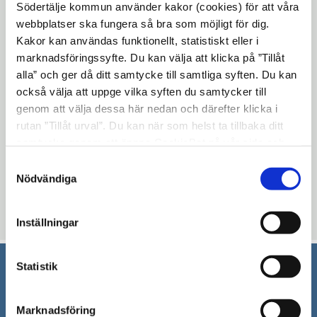
Södertälje kommun använder kakor (cookies) för att våra
webbplatser ska fungera så bra som möjligt för dig.
Kakor kan användas funktionellt, statistiskt eller i
Tillsammans kommer vi att mysa till det
marknadsföringssyfte. Du kan välja att klicka på ”Tillåt
och sjunga klassiska sånger i julens anda.
alla” och ger då ditt samtycke till samtliga syften. Du kan
Självklart är man varmt välkommen till
också välja att uppge vilka syften du samtycker till
allsången även om man inte firar jul, vi firar
genom att välja dessa här nedan och därefter klicka i
in vintern tillsammans.
rutan ”Tillåt urval”. Du kan när som helst ta tillbaka ditt
samtycke genom att öppna CookieBot på vår sida och
Uppdaterad: 2026-01-08
klicka på ”Ta tillbaka samtycke”. Genom att klicka på
Samtyckesval
"Visa detaljer" kan du läsa om hur kakorna används och
Nödvändiga
Blev du hjälpt av informationen på den här sidan?
hur vi och våra leverantörer inhämtar och behandlar
thumb_up
thumb_down
Ja
Nej
personuppgifter.
Inställningar
Statistik
Södertälje kommun
Marknadsföring
151 89 Södertälje