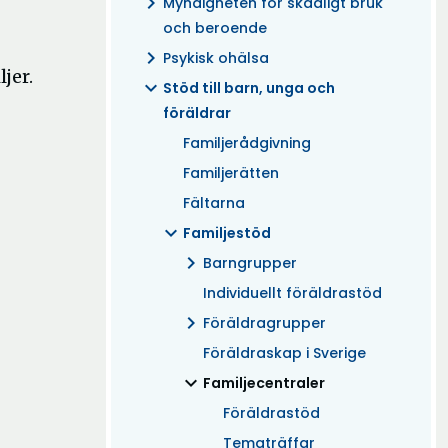
chevron_right
Myndigheten för skadligt bruk
och beroende
chevron_right
Psykisk ohälsa
jer.
expand_more
Stöd till barn, unga och
föräldrar
Familjerådgivning
Familjerätten
Fältarna
expand_more
Familjestöd
chevron_right
Barngrupper
Individuellt föräldrastöd
chevron_right
Föräldragrupper
Föräldraskap i Sverige
expand_more
(Aktuell)
Familjecentraler
Föräldrastöd
Tematräffar