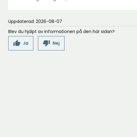
Uppdaterad: 2026-08-07
Blev du hjälpt av informationen på den här sidan?
thumb_up
thumb_down
Ja
Nej