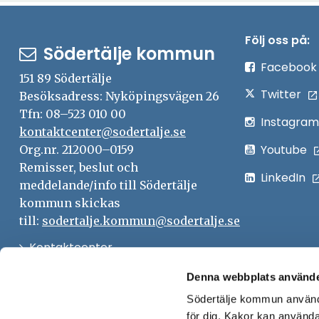
Följ oss på:
Södertälje kommun
Facebook
151 89 Södertälje
Twitter
Besöksadress: Nyköpingsvägen 26
Tfn: 08–523 010 00
Instagram
kontaktcenter@sodertalje.se
Youtube
Org.nr. 212000–0159
Remisser, beslut och
LinkedIn
meddelande/info till Södertälje
kommun skickas
till:
sodertalje.kommun@sodertalje.se
Öppna
Kontaktcenter
i
Synpunkter och felanmälan
Denna webbplats använde
nytt
Södertälje kommun använde
Öppna
Press
fönster
för dig. Kakor kan användas