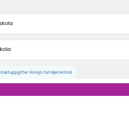
skola
skola
taktuppgifter Hovsjö familjecentral