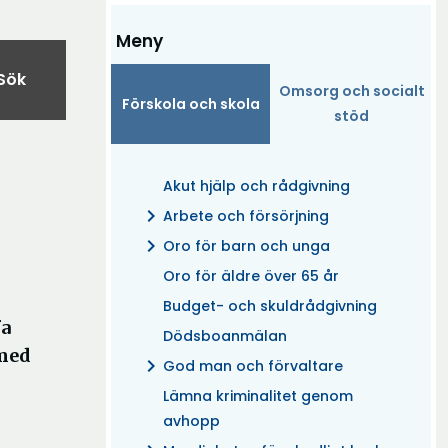
Meny
Sök
Omsorg och socialt
Förskola och skola
stöd
Akut hjälp och rådgivning
chevron_right
Arbete och försörjning
chevron_right
Oro för barn och unga
Oro för äldre över 65 år
Budget- och skuldrådgivning
fa
Dödsboanmälan
 med
chevron_right
God man och förvaltare
Lämna kriminalitet genom
avhopp