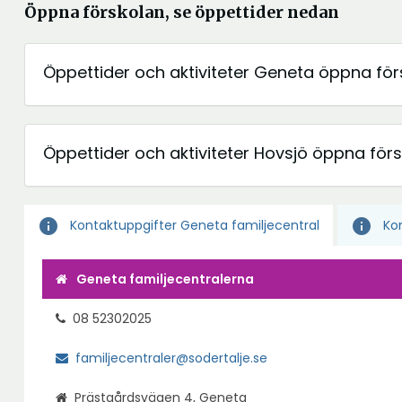
Öppna förskolan, se öppettider nedan
Öppettider och aktiviteter Geneta öppna för
Öppettider och aktiviteter Hovsjö öppna för
info
info
Kontaktuppgifter Geneta familjecentral
Kon
Geneta familjecentralerna
08 52302025
familjecentraler@sodertalje.se
Prästgårdsvägen 4, Geneta