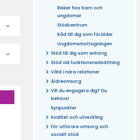
Risker hos barn och
ungdomar
Stödcentrum
expand_more
Råd till dig som förälder
Ungdomsmottagningen
chevron_right
Stöd till dig som anhörig
expand_more
chevron_right
Stöd vid funktionsnedsättning
chevron_right
Våld i nära relationer
chevron_right
Äldreomsorg
chevron_right
Vill du engagera dig? Du
behövs!
Synpunkter
chevron_right
Kvalitet och utveckling
chevron_right
För utförare omsorg och
socialt stöd