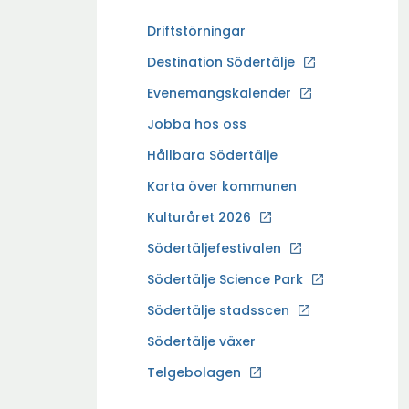
Driftstörningar
Ö
Destination Södertälje
p
Evenemangskalender
p
Ö
Jobba hos oss
n
p
a
Hållbara Södertälje
p
i
Karta över kommunen
n
n
a
Kulturåret 2026
y
i
t
Södertäljefestivalen
n
t
Ö
Södertälje Science Park
y
f
p
t
Södertälje stadsscen
ö
p
t
n
Södertälje växer
n
f
s
a
Ö
Telgebolagen
ö
t
i
p
n
e