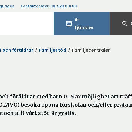
nguages
Kontaktcenter:
08-523 010 00
e-
display_settings
search
tjänster
a och föräldrar
/
Familjestöd
/
Familjecentraler
och föräldrar med barn 0–5 år möjlighet att träf
C,MVC) besöka öppna förskolan och/eller prata
 och allt vårt stöd är gratis.