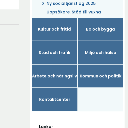
chevron_right
Ny socialtjänstlag 2025
Uppsökare, Stöd till vuxna
Kultur och fritid
Bo och bygga
Stad och trafik
Miljö och hälsa
Arbete och näringsliv
Kommun och politik
Kontaktcenter
Länkar