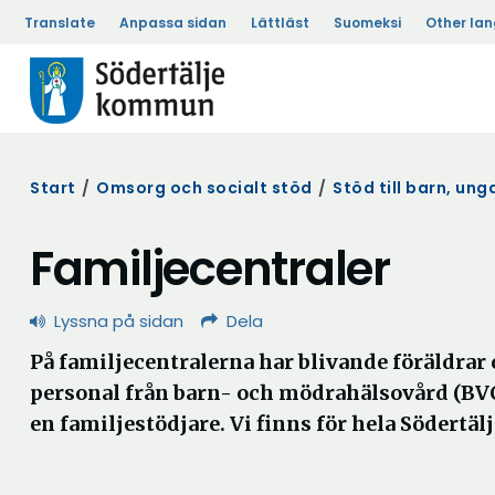
Translate
Anpassa sidan
Lättläst
Suomeksi
Other la
Start
/
Omsorg och socialt stöd
/
Stöd till barn, ung
Familjecentraler
Lyssna på sidan
Dela
På familjecentralerna har blivande föräldrar 
personal från barn- och mödrahälsovård (BV
en familjestödjare. Vi finns för hela Södertälje