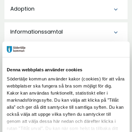
Adoption
expand_more
Informationssamtal
expand_more
Grupp för separerade föräldrar Barn i
expand_more
Föräldrars Fokus (BIFF)
Denna webbplats använder cookies
Södertälje kommun använder kakor (cookies) för att våra
smartphone
Kontaktuppgifter
webbplatser ska fungera så bra som möjligt för dig.
Kakor kan användas funktionellt, statistiskt eller i
person
Familjerätten
marknadsföringssyfte. Du kan välja att klicka på ”Tillåt
alla” och ger då ditt samtycke till samtliga syften. Du kan
home
Turingegatan 24
också välja att uppge vilka syften du samtycker till
151 36 Södertälje
genom att välja dessa här nedan och därefter klicka i
rutan ”Tillåt urval”. Du kan när som helst ta tillbaka ditt