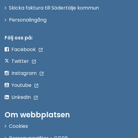
Skicka faktura till Södertälje kommun
Öppna
Personalingång
i
nytt
Följ oss på:
fönster
Facebook
Twitter
Instagram
Youtube
LinkedIn
Om webbplatsen
Cookies