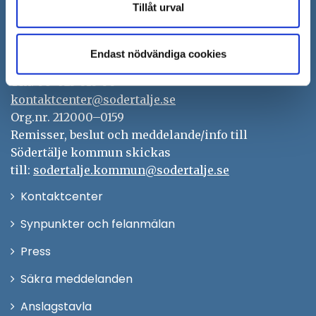
Tillåt urval
Södertälje kommun
151 89 Södertälje
Endast nödvändiga cookies
Besöksadress: Nyköpingsvägen 26
Tfn: 08–523 010 00
kontaktcenter@sodertalje.se
Org.nr. 212000–0159
Remisser, beslut och meddelande/info till
Södertälje kommun skickas
till:
sodertalje.kommun@sodertalje.se
Öppna
Kontaktcenter
i
Synpunkter och felanmälan
nytt
Öppna
Press
fönster
i
Säkra meddelanden
nytt
Anslagstavla
fönster