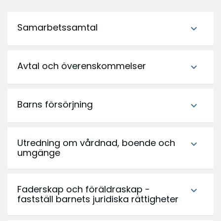
Samarbetssamtal
expand_more
Avtal och överenskommelser
expand_more
Barns försörjning
expand_more
Utredning om vårdnad, boende och
expand_more
umgänge
Faderskap och föräldraskap -
expand_more
fastställ barnets juridiska rättigheter