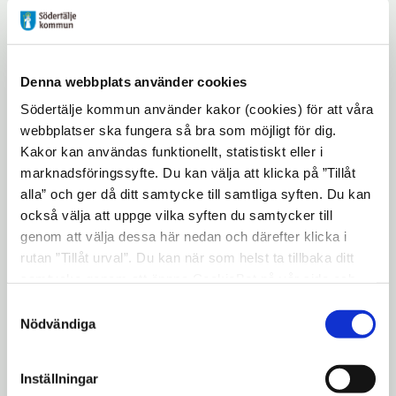
föräldrar i Södertälje kommun, Salem
kommun och Nykvarn kommun.
Kontakta oss - så går det
Denna webbplats använder cookies
till
Södertälje kommun använder kakor (cookies) för att våra
webbplatser ska fungera så bra som möjligt för dig.
Du kan kontakta oss via telefon eller mejl.
Kakor kan användas funktionellt, statistiskt eller i
Skriv inga känsliga uppgifter, det räcker att
marknadsföringssyfte. Du kan välja att klicka på ”Tillåt
du skriver att du önskar bli kontaktad. En
alla” och ger då ditt samtycke till samtliga syften. Du kan
familjestödjare ringer upp dig för att boka
också välja att uppge vilka syften du samtycker till
en tid för ett första samtal.
genom att välja dessa här nedan och därefter klicka i
rutan ”Tillåt urval”. Du kan när som helst ta tillbaka ditt
Under samtalet:
samtycke genom att öppna CookieBot på vår sida och
klicka på ”Ta tillbaka samtycke”. Genom att klicka på
Går vi igenom dina behov
Samtyckesval
"Visa detaljer" kan du läsa om hur kakorna används och
Nödvändiga
Ser över var och när det passar dig bäst
hur vi och våra leverantörer inhämtar och behandlar
att ses
personuppgifter.
Inställningar
Gör tillsammans en plan för vår