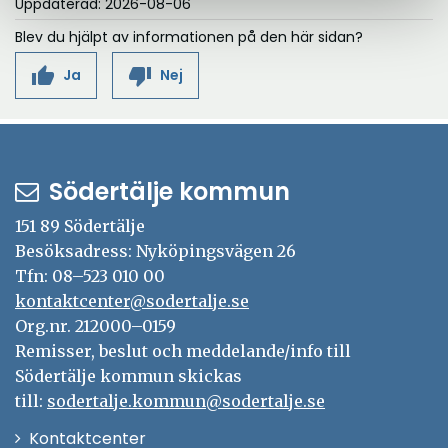
Uppdaterad: 2026-08-06
Blev du hjälpt av informationen på den här sidan?
thumb_up
thumb_down
Ja
Nej
Södertälje kommun
151 89 Södertälje
Besöksadress: Nyköpingsvägen 26
Tfn: 08–523 010 00
kontaktcenter@sodertalje.se
Org.nr. 212000–0159
Remisser, beslut och meddelande/info till
Södertälje kommun skickas
till:
sodertalje.kommun@sodertalje.se
Öppna
Kontaktcenter