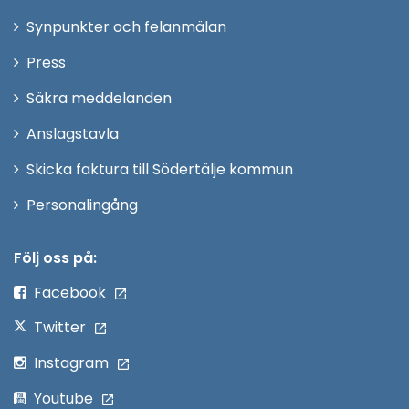
i
Synpunkter och felanmälan
nytt
Öppna
Press
fönster
i
Säkra meddelanden
nytt
Anslagstavla
fönster
Skicka faktura till Södertälje kommun
Öppna
Personalingång
i
nytt
Följ oss på:
fönster
Facebook
Twitter
Instagram
Youtube