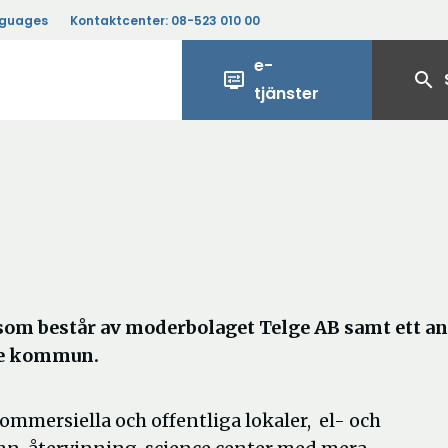
nguages
Kontaktcenter:
08-523 010 00
e-
display_settings
search
tjänster
om består av moderbolaget Telge AB samt ett an
lje kommun.
ommersiella och offentliga lokaler, el- och