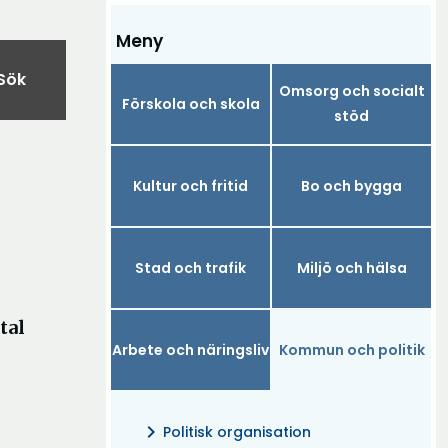
Meny
Sök
Omsorg och socialt
Förskola och skola
stöd
Kultur och fritid
Bo och bygga
Stad och trafik
Miljö och hälsa
tal
Arbete och näringsliv
Kommun och politik
chevron_right
Politisk organisation