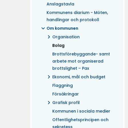
Anslagstavla
Kommunens diarium - Möten,
handlingar och protokoll
expand_more
Om kommunen
chevron_right
Organisation
(Aktuell)
Bolag
Brottsförebyggande- samt
arbete mot organiserad
brottslighet – Pax
chevron_right
Ekonomi, mål och budget
Flaggning
Försäkringar
chevron_right
Grafisk profil
Kommunen i sociala medier
Offentlighetsprincipen och
sekretess