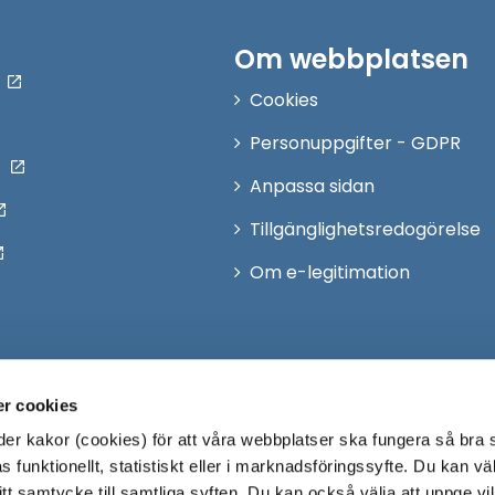
Om webbplatsen
Cookies
Personuppgifter - GDPR
Anpassa sidan
Tillgänglighetsredogörelse
Om e-legitimation
r cookies
r kakor (cookies) för att våra webbplatser ska fungera så bra 
 funktionellt, statistiskt eller i marknadsföringssyfte. Du kan väl
 ditt samtycke till samtliga syften. Du kan också välja att uppge vi