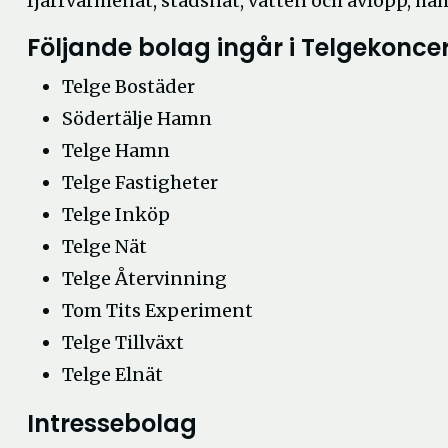
fjärrvärmenät, stadsnät, vatten och avlopp, ha
Följande bolag ingår i Telgekonce
Telge Bostäder
Södertälje Hamn
Telge Hamn
Telge Fastigheter
Telge Inköp
Telge Nät
Telge Återvinning
Tom Tits Experiment
Telge Tillväxt
Telge Elnät
Intressebolag