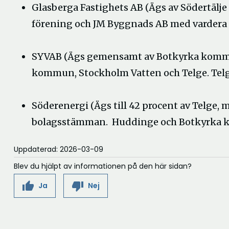
Glasberga Fastighets AB (Ägs av Södertäl
förening och JM Byggnads AB med vardera 2
SYVAB (Ägs gemensamt av Botkyrka kom
kommun, Stockholm Vatten och Telge. Telge
Söderenergi (Ägs till 42 procent av Telge,
bolagsstämman. Huddinge och Botkyrka k
Uppdaterad: 2026-03-09
Blev du hjälpt av informationen på den här sidan?
thumb_up
thumb_down
Ja
Nej