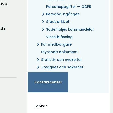
misk
Personuppgifter — GDPR
chevron_right
Personalingången
chevron_right
Stadsarkivet
ems
chevron_right
Södertäljes kommundelar
Visselblåsning
chevron_right
För medborgare
Styrande dokument
chevron_right
Statistik och nyckeltal
chevron_right
Trygghet och säkerhet
Kontaktcenter
Länkar