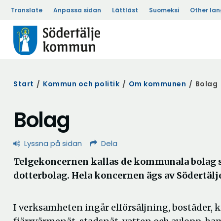
Translate
Anpassa sidan
Lättläst
Suomeksi
Other la
Start
/
Kommun och politik
/
Om kommunen
/
Bolag
Bolag
Lyssna på sidan
Dela
Telgekoncernen kallas de kommunala bolag s
dotterbolag. Hela koncernen ägs av Södertä
I verksamheten ingår elförsäljning, bostäder, k