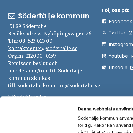
Följ oss på:
Södertälje kommun
Facebook
151 89 Södertälje
Twitter
Besöksadress: Nyköpingsvägen 26
Tfn: 08–523 010 00
Instagram
kontaktcenter@sodertalje.se
Youtube
Org.nr. 212000–0159
Remisser, beslut och
LinkedIn
meddelande/info till Södertälje
kommun skickas
till:
sodertalje.kommun@sodertalje.se
Öppna
Kontaktcenter
i
Synpunkter och felanmälan
Denna webbplats använde
nytt
Södertälje kommun använde
Öppna
Press
fönster
för dig. Kakor kan användas
i
Säkra meddelanden
på ”Tillåt alla” och ger då