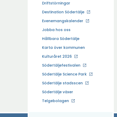
Driftstörningar
Ö
Destination Södertälje
p
Evenemangskalender
p
Ö
Jobba hos oss
n
p
a
Hållbara Södertälje
p
i
Karta över kommunen
n
n
a
Kulturåret 2026
y
i
t
Södertäljefestivalen
n
t
Ö
Södertälje Science Park
y
f
p
t
Södertälje stadsscen
ö
p
t
n
Södertälje växer
n
f
s
a
Ö
Telgebolagen
ö
t
i
p
n
e
n
p
s
r