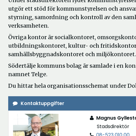
Under stadsdirektören lyder kommunstyrelse
utgör ett stöd för kommunstyrelsen och ansvar
styrning, samordning och kontroll av den s
verksamheten.
Övriga kontor är socialkontoret, omsorgskonto
utbildningskontoret, kultur- och fritidskontor
samhällsbyggnadskontoret och miljökontoret.
Södertälje kommuns bolag är samlade i en ko
namnet Telge.
Du hittar hela organisationsschemat under D
Kontaktuppgifter
Magnus Gyllest
Stadsdirektör
08-523 010 00