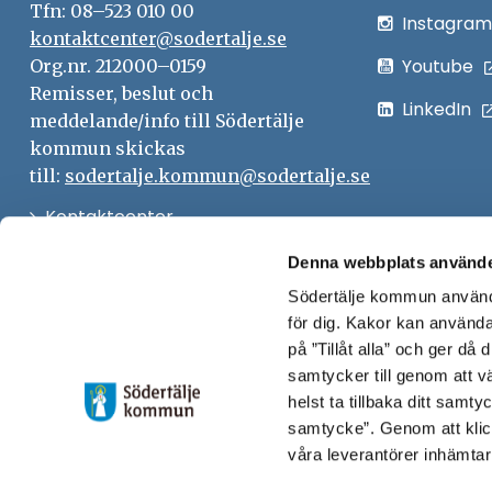
Tfn: 08–523 010 00
Instagram
kontaktcenter@sodertalje.se
Youtube
Org.nr. 212000–0159
Remisser, beslut och
LinkedIn
meddelande/info till Södertälje
kommun skickas
till:
sodertalje.kommun@sodertalje.se
Öppna
Kontaktcenter
i
Synpunkter och felanmälan
Denna webbplats använde
nytt
Södertälje kommun använde
Öppna
Press
fönster
för dig. Kakor kan användas
i
Säkra meddelanden
på ”Tillåt alla” och ger då
nytt
samtycker till genom att vä
Anslagstavla
fönster
helst ta tillbaka ditt samt
Skicka faktura till Södertälje
samtycke”. Genom att klic
våra leverantörer inhämtar
kommun