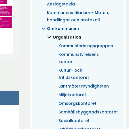
Anslagstavla
Kommunens diarium - Möten,
handlingar och protokoll
expand_more
Om kommunen
expand_more
(Aktuell)
Organisation
Kommunledningsgruppen
Kommunstyrelsens
kontor
Kultur- och
fritidskontoret
Lantmäterimyndigheten
Miljökontoret
Omsorgskontoret
Samhällsbyggnadskontoret
Socialkontoret