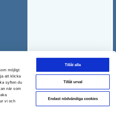
n
t
s
t
t
f
e
ö
r
n
s
t
e
r
Tillåt alla
som möjligt
ja att klicka
Tillåt urval
lka syften du
 kan när som
baka
Endast nödvändiga cookies
ur vi och