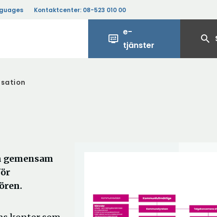
nguages
Kontaktcenter:
08-523 010 00
e-
display_settings
search
tjänster
sation
 en gemensam
för
ören.