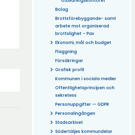
Utbildningskontoret
Bolag
Brottsförebyggande- samt
arbete mot organiserad
brottslighet – Pax
chevron_right
Ekonomi, mål och budget
Flaggning
Försäkringar
chevron_right
Grafisk profil
Kommunen i sociala medier
Offentlighetsprincipen och
sekretess
Personuppgifter — GDPR
chevron_right
Personalingången
chevron_right
Stadsarkivet
chevron_right
Södertäljes kommundelar