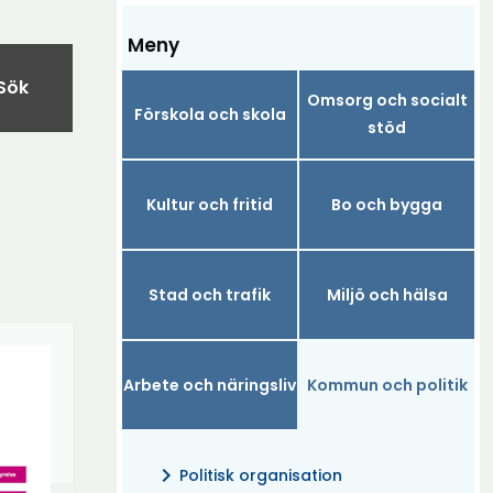
Meny
Sök
Omsorg och socialt
Förskola och skola
stöd
Kultur och fritid
Bo och bygga
Stad och trafik
Miljö och hälsa
Arbete och näringsliv
Kommun och politik
chevron_right
Politisk organisation