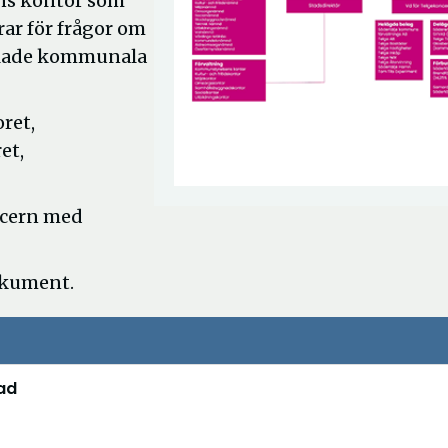
ns kontor som
ar för frågor om
amlade kommunala
ret,
et,
ncern med
okument.
ad