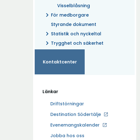
Visselblåsning
chevron_right
För medborgare
Styrande dokument
chevron_right
Statistik och nyckeltal
chevron_right
Trygghet och säkerhet
Kontaktcenter
Länkar
Driftstörningar
Ö
Destination Södertälje
p
Evenemangskalender
p
Ö
Jobba hos oss
n