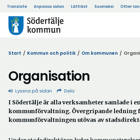
Translate
Anpassa sidan
Lättläst
Suomeksi
Other la
Start
/
Kommun och politik
/
Om kommunen
/
Organi
Organisation
Lyssna på sidan
Dela
I Södertälje är alla verksamheter samlade i
kommunförvaltning. Övergripande ledning 
kommunförvaltningen utövas av stadsdirekt