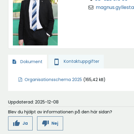
magnus.gyllesta
smartphone
Kontaktuppgifter
Dokument
Organisationsschema 2025
(165,42 kB)
Uppdaterad: 2025-12-08
Blev du hjälpt av informationen på den här sidan?
thumb_up
thumb_down
Ja
Nej