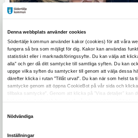
Denna webbplats använder cookies
Södertälje kommun använder kakor (cookies) för att våra we
fungera så bra som möjligt för dig. Kakor kan användas funkti
statistiskt eller i marknadsföringssyfte. Du kan välja att klicka
alla” och ger då ditt samtycke till samtliga syften. Du kan ock
uppge vilka syften du samtycker till genom att välja dessa h
därefter klicka i rutan ”Tillåt urval”. Du kan när som helst ta ti
samtycke genom att öppna CookieBot på vår sida och klicka
Ingela Hamlin
tillbaka samtycke”. Genom att klicka på "Visa detaljer" kan 
kakorna används och hur vi och våra leverantörer inhämtar 
Utbildningsdirektör
personuppgifter.
Utbildningskontoret
Samtyckesval
Nödvändiga
08-523 010 00
ingela.hamlin@skolasodertalje.se
Inställningar