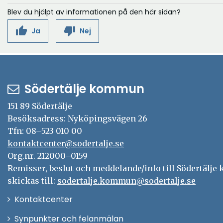
Blev du hjälpt av informationen på den här sidan?
thumb_up
thumb_down
Ja
Nej
Södertälje kommun
151 89 Södertälje
Besöksadress: Nyköpingsvägen 26
Tfn: 08–523 010 00
kontaktcenter@sodertalje.se
Org.nr. 212000–0159
Remisser, beslut och meddelande/info till Södertälj
skickas till:
sodertalje.kommun@sodertalje.se
Öppna
Kontaktcenter
i
Synpunkter och felanmälan