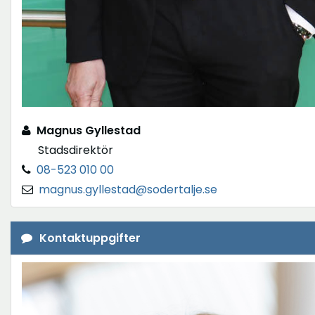
Magnus Gyllestad
Stadsdirektör
08-523 010 00
magnus.gyllestad@sodertalje.se
Kontaktuppgifter