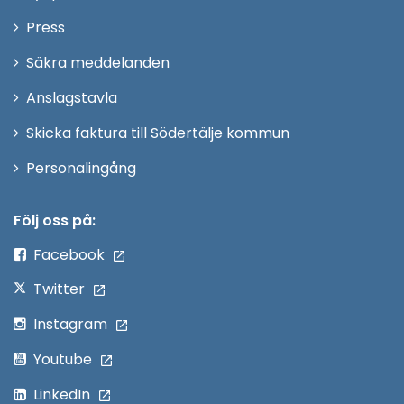
nytt
Öppna
Press
fönster
i
Säkra meddelanden
nytt
Anslagstavla
fönster
Skicka faktura till Södertälje kommun
Öppna
Personalingång
i
nytt
Följ oss på:
fönster
Facebook
Twitter
Instagram
Youtube
LinkedIn