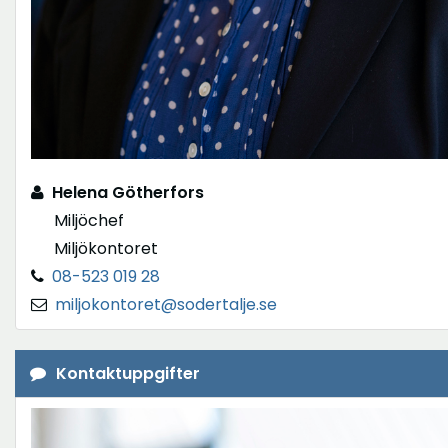
Helena Götherfors
Miljöchef
Miljökontoret
08-523 019 28
miljokontoret@sodertalje.se
Kontaktuppgifter