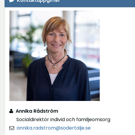
Kontaktuppgifter
Annika Rådström
Socialdirektör individ och familjeomsorg
annika.radstrom@sodertalje.se