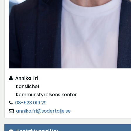
Annika Fri
Kanslichef
Kommunstyrelsens kontor
08-523 019 29
annika.fri@sodertalje.se