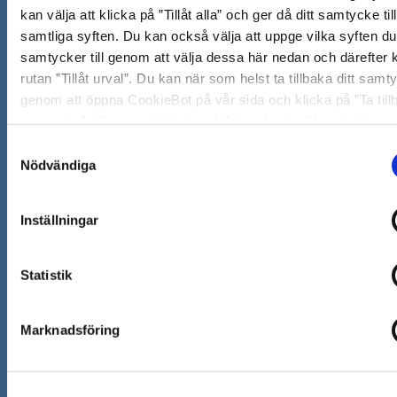
151 89 Södertälje
kan välja att klicka på ”Tillåt alla” och ger då ditt samtycke till
Besöksadress: Nyköpingsvägen 26
samtliga syften. Du kan också välja att uppge vilka syften du
Tfn: 08–523 010 00
samtycker till genom att välja dessa här nedan och därefter k
kontaktcenter@sodertalje.se
rutan ”Tillåt urval”. Du kan när som helst ta tillbaka ditt samt
Org.nr. 212000–0159
genom att öppna CookieBot på vår sida och klicka på ”Ta till
samtycke”. Genom att klicka på "Visa detaljer" kan du läsa 
Remisser, beslut och meddelande/info till Södertälje
kakorna används och hur vi och våra leverantörer inhämtar 
kommun skickas till:
sodertalje.kommun@sodertalje
Samtyckesval
behandlar personuppgifter.
Nödvändiga
Öppna
Kontaktcenter
i
Synpunkter och felanmälan
Inställningar
nytt
Öppna
Press
fönster
i
Statistik
Säkra meddelanden
nytt
Anslagstavla
fönster
Marknadsföring
Skicka faktura till Södertälje kommun
Öppna
Personalingång