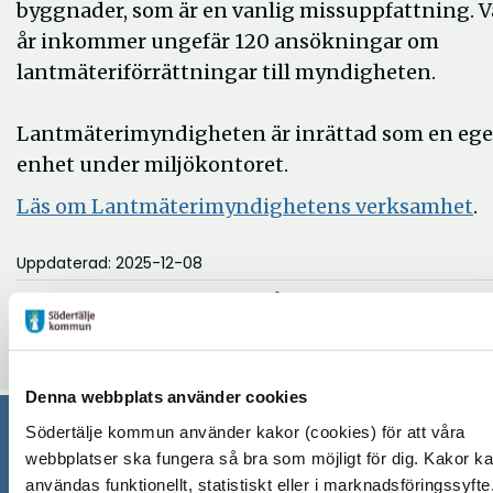
byggnader, som är en vanlig missuppfattning. V
år inkommer ungefär 120 ansökningar om
lantmäteriförrättningar till myndigheten.
Lantmäterimyndigheten är inrättad som en eg
enhet under miljökontoret.
Läs om Lantmäterimyndighetens verksamhet
.
Uppdaterad: 2025-12-08
Blev du hjälpt av informationen på den här sidan?
thumb_up
thumb_down
Ja
Nej
Denna webbplats använder cookies
Södertälje kommun använder kakor (cookies) för att våra
webbplatser ska fungera så bra som möjligt för dig. Kakor k
Södertälje kommun
användas funktionellt, statistiskt eller i marknadsföringssyfte