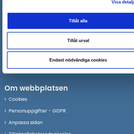
Visa detalj
i
nytt
Följ oss på:
fönster
Tillåt alla
Facebook
Twitter
Tillåt urval
Instagram
Youtube
Endast nödvändiga cookies
LinkedIn
Om webbplatsen
Cookies
Personuppgifter - GDPR
Anpassa sidan