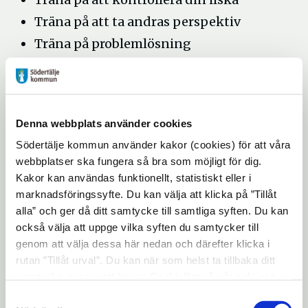
Träna på att ta andras perspektiv
Träna på problemlösning
Träna på att stå emot grupptryck
Träna upp dina sociala färdigheter.
Vi träffas 15 gånger och varje träff är 2,5
Denna webbplats använder cookies
timmar.
Södertälje kommun använder kakor (cookies) för att våra
webbplatser ska fungera så bra som möjligt för dig.
Dag och tid
Kakor kan användas funktionellt, statistiskt eller i
Start torsdag den 5 februari klockan 14:00-
marknadsföringssyfte. Du kan välja att klicka på ”Tillåt
alla” och ger då ditt samtycke till samtliga syften. Du kan
16:30. I mitten av terminen byter vi dag.
också välja att uppge vilka syften du samtycker till
Under lov pausas träffarna.
genom att välja dessa här nedan och därefter klicka i
rutan ”Tillåt urval”. Du kan när som helst ta tillbaka ditt
Plats
samtycke genom att öppna CookieBot på vår sida och
Fridaberg, Björknäsvägen 10, Södertälje. Vi
klicka på ”Ta tillbaka samtycke”. Genom att klicka på
Samtyckesval