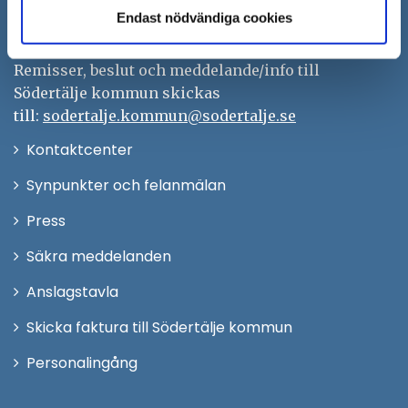
Tfn: 08–523 010 00
Endast nödvändiga cookies
kontaktcenter@sodertalje.se
Org.nr. 212000–0159
Remisser, beslut och meddelande/info till
Södertälje kommun skickas
till:
sodertalje.kommun@sodertalje.se
Öppna
Kontaktcenter
i
Synpunkter och felanmälan
nytt
Öppna
Press
fönster
i
Säkra meddelanden
nytt
Anslagstavla
fönster
Skicka faktura till Södertälje kommun
Öppna
Personalingång
i