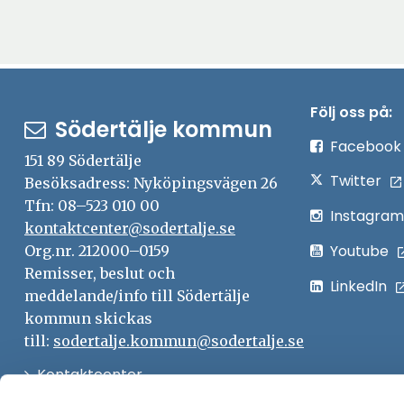
Följ oss på:
Södertälje kommun
Facebook
151 89 Södertälje
Twitter
Besöksadress: Nyköpingsvägen 26
Tfn: 08–523 010 00
Instagram
kontaktcenter@sodertalje.se
Youtube
Org.nr. 212000–0159
Remisser, beslut och
LinkedIn
meddelande/info till Södertälje
kommun skickas
till:
sodertalje.kommun@sodertalje.se
Öppna
Kontaktcenter
i