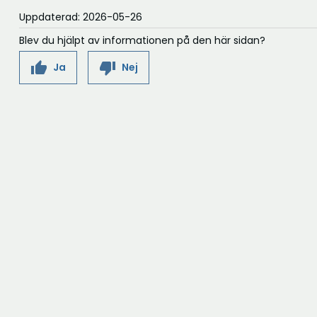
Uppdaterad: 2026-05-26
Blev du hjälpt av informationen på den här sidan?
thumb_up
thumb_down
Ja
Nej