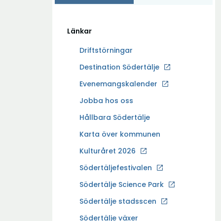
Länkar
Driftstörningar
Ö
Destination Södertälje
p
Evenemangskalender
p
Ö
Jobba hos oss
n
p
a
Hållbara Södertälje
p
i
Karta över kommunen
n
n
a
Kulturåret 2026
y
i
t
Södertäljefestivalen
n
t
Ö
Södertälje Science Park
y
f
p
t
Södertälje stadsscen
ö
p
t
n
Södertälje växer