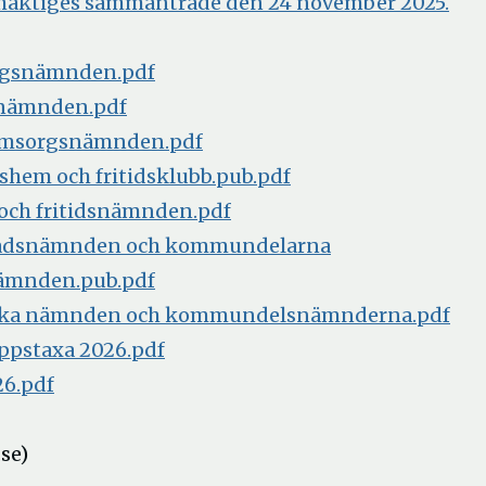
lmäktiges sammanträde den 24 november 2025.
orgsnämnden.pdf
alnämnden.pdf
reomsorgsnämnden.pdf
idshem och fritidsklubb.pub.pdf
r och fritidsnämnden.pdf
ggnadsnämnden och kommundelarna
önämnden.pub.pdf
kniska nämnden och kommundelsnämnderna.pdf
oppstaxa 2026.pdf
26.pdf
.se)