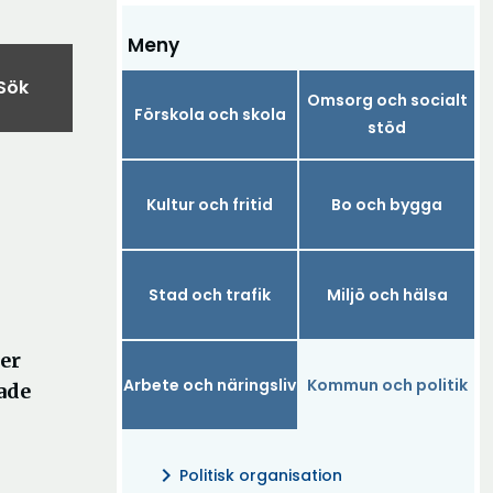
Meny
Sök
Omsorg och socialt
Förskola och skola
stöd
Kultur och fritid
Bo och bygga
Stad och trafik
Miljö och hälsa
er
Arbete och näringsliv
Kommun och politik
ade
chevron_right
Politisk organisation