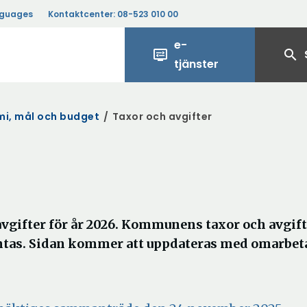
nguages
Kontaktcenter:
08-523 010 00
e-
display_settings
search
tjänster
i, mål och budget
/
Taxor och avgifter
vgifter för år 2026. Kommunens taxor och avgift
antas. Sidan kommer att uppdateras med omarbet