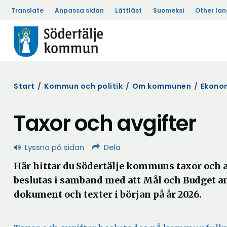
Translate
Anpassa sidan
Lättläst
Suomeksi
Other la
Start
/
Kommun och politik
/
Om kommunen
/
Ekonom
Taxor och avgifter
Lyssna på sidan
Dela
Här hittar du Södertälje kommuns taxor och a
beslutas i samband med att Mål och Budget 
dokument och texter i början på år 2026.