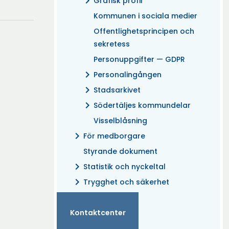
chevron_right
Grafisk profil
Kommunen i sociala medier
Offentlighetsprincipen och
sekretess
Personuppgifter — GDPR
chevron_right
Personalingången
chevron_right
Stadsarkivet
chevron_right
Södertäljes kommundelar
Visselblåsning
chevron_right
För medborgare
Styrande dokument
chevron_right
Statistik och nyckeltal
chevron_right
Trygghet och säkerhet
Kontaktcenter