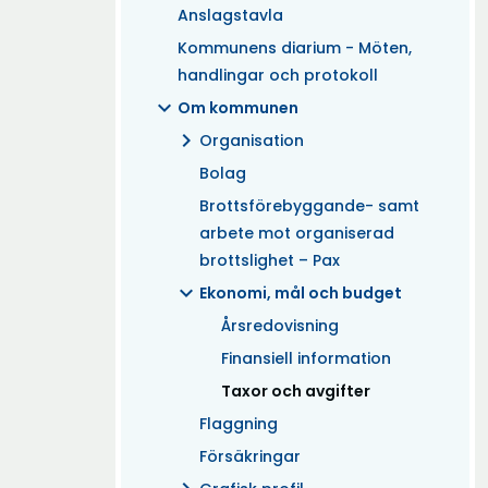
Anslagstavla
Kommunens diarium - Möten,
handlingar och protokoll
expand_more
Om kommunen
chevron_right
Organisation
Bolag
Brottsförebyggande- samt
arbete mot organiserad
brottslighet – Pax
expand_more
Ekonomi, mål och budget
Årsredovisning
Finansiell information
(Aktuell)
Taxor och avgifter
Flaggning
Försäkringar