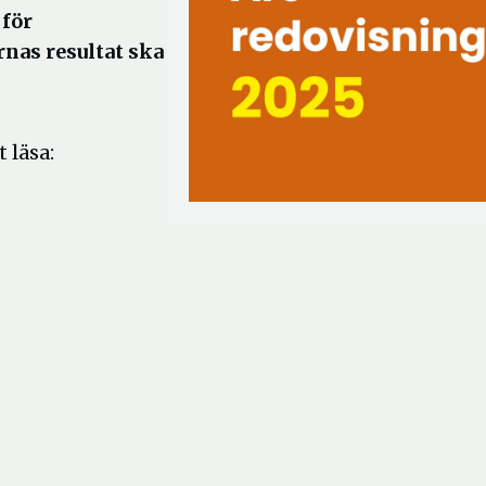
 för
as resultat ska
 läsa: