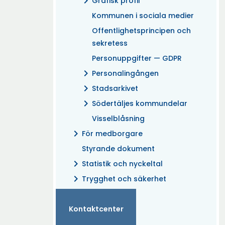
chevron_right
Grafisk profil
Kommunen i sociala medier
Offentlighetsprincipen och
sekretess
Personuppgifter — GDPR
chevron_right
Personalingången
chevron_right
Stadsarkivet
chevron_right
Södertäljes kommundelar
Visselblåsning
chevron_right
För medborgare
Styrande dokument
chevron_right
Statistik och nyckeltal
chevron_right
Trygghet och säkerhet
Kontaktcenter