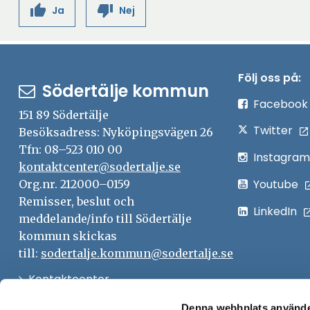
r
t
ö
thumb_up
thumb_down
Ja
Nej
s
n
e
t
f
n
t
y
r
t
ö
s
e
t
f
n
t
r
t
ö
s
e
Följ oss på:
f
n
Södertälje kommun
t
r
ö
s
Facebook
e
151 89 Södertälje
n
t
r
Twitter
Besöksadress: Nyköpingsvägen 26
s
e
Tfn: 08–523 010 00
t
r
Instagram
kontaktcenter@sodertalje.se
e
Youtube
Org.nr. 212000–0159
r
Remisser, beslut och
LinkedIn
meddelande/info till Södertälje
kommun skickas
till:
sodertalje.kommun@sodertalje.se
Öppna
Kontaktcenter
i
Synpunkter och felanmälan
Denna webbplats använde