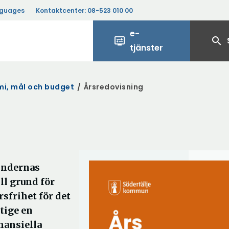
nguages
Kontaktcenter:
08-523 010 00
e-
display_settings
search
tjänster
i, mål och budget
/
Årsredovisning
mndernas
ll grund för
sfrihet för det
tige en
nansiella