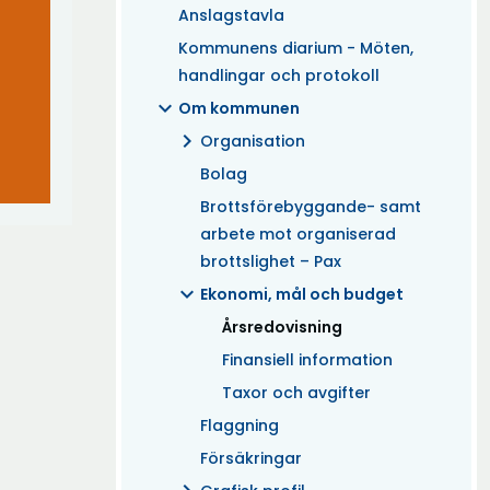
Anslagstavla
Kommunens diarium - Möten,
handlingar och protokoll
expand_more
Om kommunen
chevron_right
Organisation
Bolag
Brottsförebyggande- samt
arbete mot organiserad
brottslighet – Pax
expand_more
Ekonomi, mål och budget
(Aktuell)
Årsredovisning
Finansiell information
Taxor och avgifter
Flaggning
Försäkringar