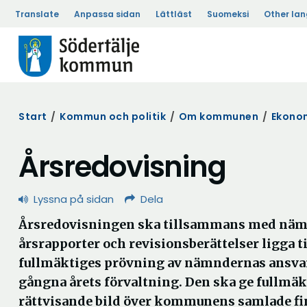
Translate
Anpassa sidan
Lättläst
Suomeksi
Other la
Start
/
Kommun och politik
/
Om kommunen
/
Ekonom
Årsredovisning
Lyssna på sidan
Dela
Årsredovisningen ska tillsammans med nä
årsrapporter och revisionsberättelser ligga ti
fullmäktiges prövning av nämndernas ansvar
gångna årets förvaltning. Den ska ge fullmäk
rättvisande bild över kommunens samlade fi