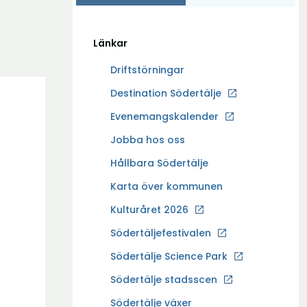
Länkar
Driftstörningar
Ö
Destination Södertälje
p
Evenemangskalender
p
Ö
Jobba hos oss
n
p
a
Hållbara Södertälje
p
i
Karta över kommunen
n
n
a
Kulturåret 2026
y
i
t
Södertäljefestivalen
n
t
Ö
Södertälje Science Park
y
f
p
t
Södertälje stadsscen
ö
p
t
n
Södertälje växer