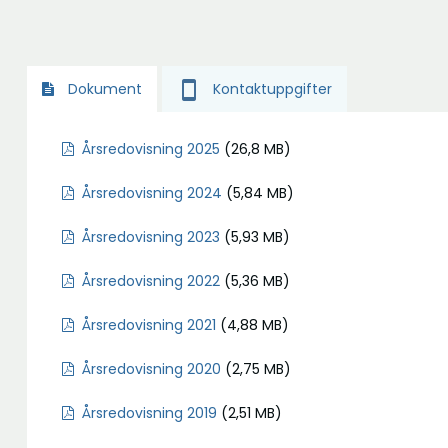
smartphone
Kontaktuppgifter
Dokument
Ö
Årsredovisning 2025
(26,8 MB)
p
Ö
Årsredovisning 2024
(5,84 MB)
p
p
n
Ö
Årsredovisning 2023
(5,93 MB)
p
a
p
n
i
Ö
Årsredovisning 2022
(5,36 MB)
p
a
n
p
n
i
y
Ö
Årsredovisning 2021
(4,88 MB)
p
a
n
t
p
n
i
y
Ö
Årsredovisning 2020
(2,75 MB)
t
p
a
n
t
p
f
n
i
y
Ö
Årsredovisning 2019
(2,51 MB)
t
p
ö
a
n
t
p
f
n
n