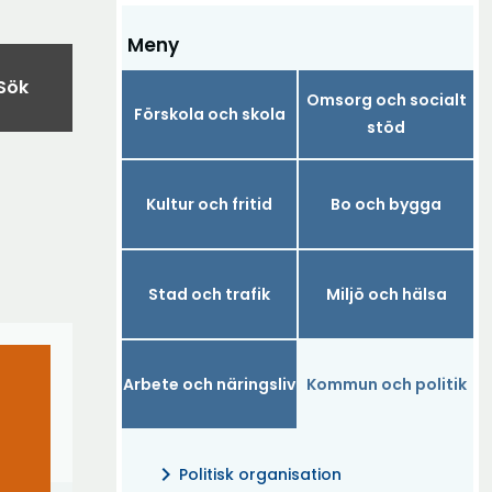
Meny
Sök
Omsorg och socialt
Förskola och skola
stöd
Kultur och fritid
Bo och bygga
Stad och trafik
Miljö och hälsa
Arbete och näringsliv
Kommun och politik
chevron_right
Politisk organisation