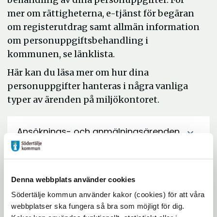
m
er om rättigheterna, e-tjänst för begäran
om registerutdrag samt allmän information
om personuppgiftsbehandling i
kommunen
, se länklista.
Här kan du läsa mer om hur dina
personuppgifter hanteras i några vanliga
typer av ärenden på miljökontoret.
Ansöknings- och anmälningsärenden
expand_more
inom miljö- och hälsoskydd samt
livsmedel
Denna webbplats använder cookies
Tillsynsärenden inom miljö- och
expand_more
Södertälje kommun använder kakor (cookies) för att våra
hälsoskydd samt livsmedel
webbplatser ska fungera så bra som möjligt för dig.