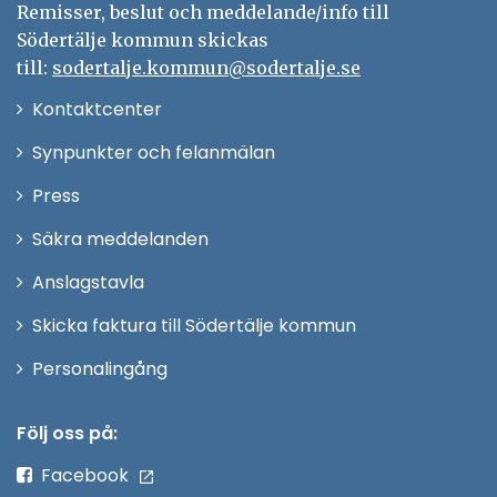
Remisser, beslut och meddelande/info till
Södertälje kommun skickas
till:
sodertalje.kommun@sodertalje.se
Öppna
Kontaktcenter
i
Synpunkter och felanmälan
nytt
Öppna
Press
fönster
i
Säkra meddelanden
nytt
Anslagstavla
fönster
Skicka faktura till Södertälje kommun
Öppna
Personalingång
i
nytt
Följ oss på:
fönster
Facebook