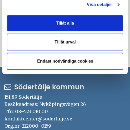
Visa detaljer
smartphone
Kontaktuppgifter
smartphone
Kontaktuppgifter
Tillåt alla
Uppdaterad: 2025-09-22
Blev du hjälpt av informationen på den här sidan?
Tillåt urval
thumb_up
thumb_down
Ja
Nej
Endast nödvändiga cookies
Södertälje kommun
151 89 Södertälje
Besöksadress: Nyköpingsvägen 26
Tfn: 08–523 010 00
kontaktcenter@sodertalje.se
Org.nr. 212000–0159