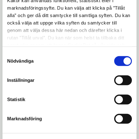
Kakor kan användas funktionellt, statistiskt eller i
marknadsföringssyfte. Du kan välja att klicka på ”Tillåt
Natur- och vattenvård
expand_more
alla” och ger då ditt samtycke till samtliga syften. Du kan
också välja att uppge vilka syften du samtycker till
genom att välja dessa här nedan och därefter klicka i
Naturskolan
expand_more
rutan ”Tillåt urval”. Du kan när som helst ta tillbaka ditt
samtycke genom att öppna CookieBot på vår sida och
klicka på ”Ta tillbaka samtycke”. Genom att klicka på
Samtyckesval
Ärenden hos den kommunala
expand_more
"Visa detaljer" kan du läsa om hur kakorna används och
Nödvändiga
lantmäterimyndigheten
hur vi och våra leverantörer inhämtar och behandlar
personuppgifter.
Inställningar
E-tjänst och länkar
Statistik
Begäran om registerutdrag enligt
Dataskyddsförordningen (GDPR)
Marknadsföring
Personuppgifter - GDPR, Södertälje kommun