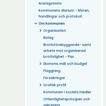
Anslagstavla
Kommunens diarium - Möten,
handlingar och protokoll
expand_more
Om kommunen
chevron_right
Organisation
Bolag
Brottsförebyggande- samt
arbete mot organiserad
brottslighet – Pax
chevron_right
Ekonomi, mål och budget
Flaggning
Försäkringar
chevron_right
Grafisk profil
Kommunen i sociala medier
Offentlighetsprincipen och
sekretess