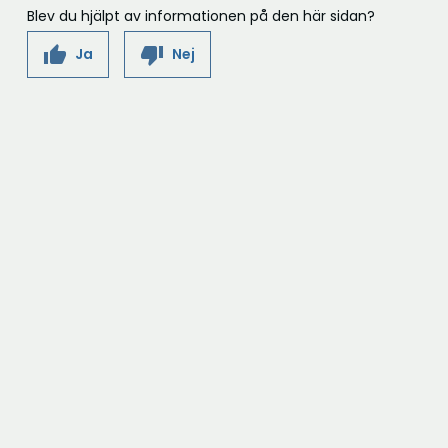
Blev du hjälpt av informationen på den här sidan?
thumb_up
thumb_down
Ja
Nej