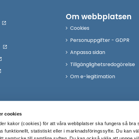
Om webbplatsen
Cookies
Personuppgifter - GDPR
Anpassa sidan
Tillgänglighetsredogörelse
Om e-legitimation
r cookies
r kakor (cookies) för att våra webbplatser ska fungera så bra 
 funktionellt, statistiskt eller i marknadsföringssyfte. Du kan väl
 ditt samtycke till samtliga syften. Du kan också välja att uppge vi