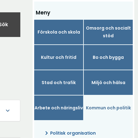
Meny
Sök
Omsorg och socialt
Förskola och skola
stöd
Kultur och fritid
Bo och bygga
Stad och trafik
Miljö och hälsa
Arbete och näringsliv
Kommun och politik
expand_more
chevron_right
Politisk organisation