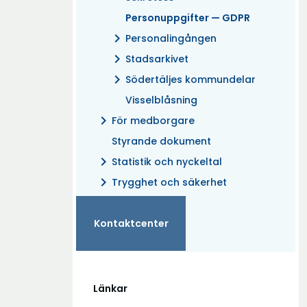
Personuppgifter — GDPR
chevron_right
Personalingången
chevron_right
Stadsarkivet
chevron_right
Södertäljes kommundelar
Visselblåsning
chevron_right
För medborgare
Styrande dokument
chevron_right
Statistik och nyckeltal
chevron_right
Trygghet och säkerhet
Kontaktcenter
Länkar