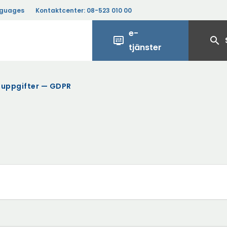
nguages
Kontaktcenter:
08-523 010 00
e-
display_settings
search
tjänster
nuppgifter — GDPR