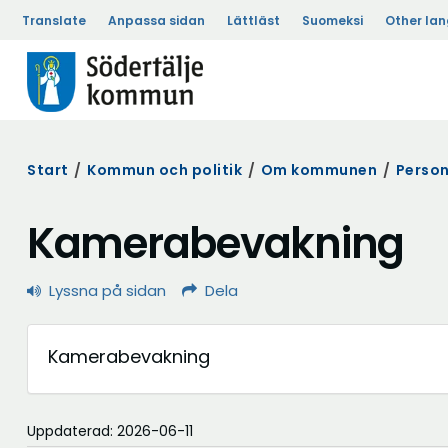
Translate
Anpassa sidan
Lättläst
Suomeksi
Other la
Start
/
Kommun och politik
/
Om kommunen
/
Perso
Kamerabevakning
Lyssna på sidan
Dela
Kamerabevakning
Uppdaterad: 2026-06-11