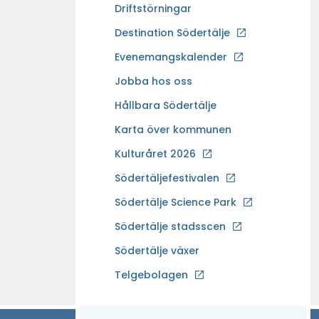
Driftstörningar
Ö
Destination Södertälje
p
Evenemangskalender
p
Ö
Jobba hos oss
n
p
a
Hållbara Södertälje
p
i
Karta över kommunen
n
n
a
Kulturåret 2026
y
i
t
Södertäljefestivalen
n
t
Ö
Södertälje Science Park
y
f
p
t
Södertälje stadsscen
ö
p
t
n
Södertälje växer
n
f
s
a
Ö
Telgebolagen
ö
t
i
p
n
e
n
p
s
r