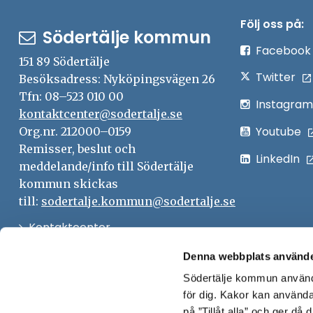
Följ oss på:
Södertälje kommun
Facebook
151 89 Södertälje
Twitter
Besöksadress: Nyköpingsvägen 26
Tfn: 08–523 010 00
Instagram
kontaktcenter@sodertalje.se
Youtube
Org.nr. 212000–0159
Remisser, beslut och
LinkedIn
meddelande/info till Södertälje
kommun skickas
till:
sodertalje.kommun@sodertalje.se
Öppna
Kontaktcenter
i
Synpunkter och felanmälan
Denna webbplats använde
nytt
Södertälje kommun använde
Öppna
Press
fönster
för dig. Kakor kan användas
i
Säkra meddelanden
på ”Tillåt alla” och ger då