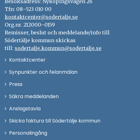
Besöksadress: Nyköpingsvägen 26
Tfn: 08–523 010 00
kontaktcenter@sodertalje.se
Org.nr. 212000–0159
Remisser, beslut och meddelande/info till
Södertälje kommun skickas
till:
sodertalje.kommun@sodertalje.se
Öppna
Kontaktcenter
i
Synpunkter och felanmälan
nytt
Öppna
Press
fönster
i
Säkra meddelanden
nytt
Anslagstavla
fönster
Skicka faktura till Södertälje kommun
Öppna
Personalingång