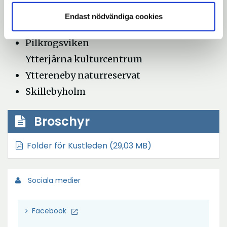
Farstanäs camping (avgiftsbelagd)
Endast nödvändiga cookies
Farstanäs naturreservat
Pilkrogsviken
Ytterjärna kulturcentrum
Yttereneby naturreservat
Skillebyholm
Broschyr
Ö
Folder för Kustleden
(29,03 MB)
p
p
Sociala medier
n
a
Facebook
i