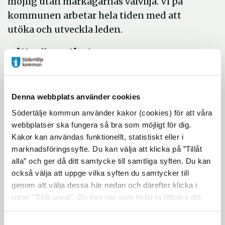
möjlig utan markägarnas välvilja. Vi på
kommunen arbetar hela tiden med att
utöka och utveckla leden.
Tillgänglighet
Kustleden är markerad med blå-vita
Kustleden-brickor. Terrängen är varierad
Denna webbplats använder cookies
och delvis kuperad. Du kan börja och avsluta
Södertälje kommun använder kakor (cookies) för att våra
leden var du vill. Toalett och
webbplatser ska fungera så bra som möjligt för dig.
fika-/lunchmöjligheter hittar du vid
Kakor kan användas funktionellt, statistiskt eller i
Farstanäs camping (sommartid) och
marknadsföringssyfte. Du kan välja att klicka på ”Tillåt
Ytterjärna kulturcentrum. Du kan grilla din
alla” och ger då ditt samtycke till samtliga syften. Du kan
mat vid eldplatsen i Yttereneby
också välja att uppge vilka syften du samtycker till
genom att välja dessa här nedan och därefter klicka i
naturreservat. Ved finns.
rutan ”Tillåt urval”. Du kan när som helst ta tillbaka ditt
Anslutningsmöjligheter till Kustleden med
samtycke genom att öppna CookieBot på vår sida och
buss (från Södertälje centrum):
klicka på ”Ta tillbaka samtycke”. Genom att klicka på
Samtyckesval