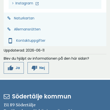
n
Instagram
y
t
Naturkartan
t
f
Allemansrätten
ö
smartphone
Kontaktuppgifter
n
s
Uppdaterad: 2026-06-11
t
Blev du hjälpt av informationen på den här sidan?
e
thumb_up
thumb_down
Ja
Nej
r
Södertälje kommun
151 89 Södertälje