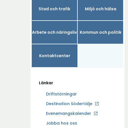
Stad och trafik
Miljö och hälsa
Arbete och näringsliv
Kommun och politik
Kontaktcenter
Länkar
Driftstörningar
Ö
Destination Södertälje
p
Evenemangskalender
p
Ö
Jobba hos oss
n