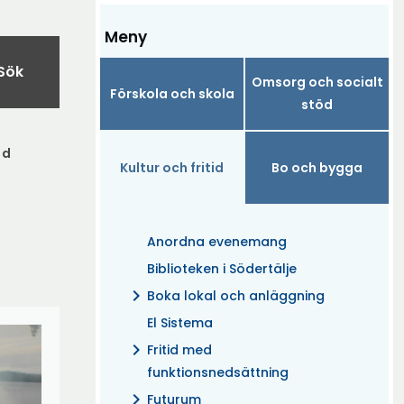
Meny
Sök
Omsorg och socialt
Förskola och skola
stöd
nd
Kultur och fritid
Bo och bygga
Anordna evenemang
Biblioteken i Södertälje
chevron_right
Boka lokal och anläggning
El Sistema
chevron_right
Fritid med
funktionsnedsättning
chevron_right
Futurum