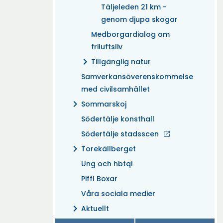
Täljeleden 21 km -
genom djupa skogar
Medborgardialog om
friluftsliv
chevron_right
Tillgänglig natur
Samverkansöverenskommelse
med civilsamhället
chevron_right
Sommarskoj
Södertälje konsthall
Södertälje stadsscen
chevron_right
Torekällberget
Ung och hbtqi
Piffl Boxar
Våra sociala medier
chevron_right
Aktuellt