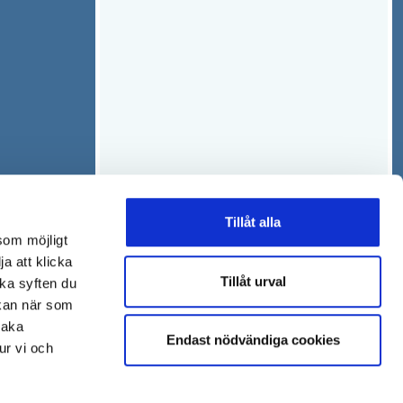
n
t
s
t
t
f
e
ö
r
n
s
t
e
r
Tillåt alla
som möjligt
ja att klicka
Tillåt urval
lka syften du
 kan när som
baka
Endast nödvändiga cookies
ur vi och