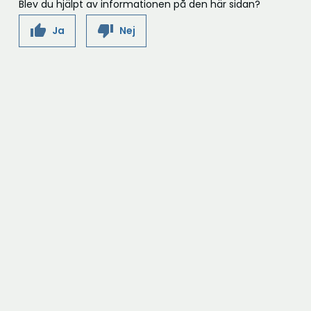
f
Blev du hjälpt av informationen på den här sidan?
ö
thumb_up
thumb_down
Ja
Nej
n
s
t
e
r