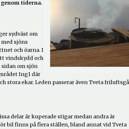
 genom tiderna.
ger sydväst om
s med sjöns
ttnet och öarna. I
ett vindskydd och
a sidan om sjön
mrådet Ing1 där
ch stora ekar. Leden passerar även Tveta friluftsg
ssa delar är kuperade stigar medan andra är
 bil finns på flera ställen, bland annat vid Tveta