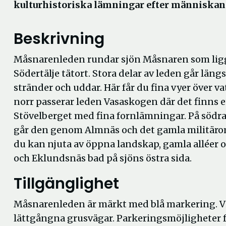
kulturhistoriska lämningar efter människan
Beskrivning
Måsnarenleden rundar sjön Måsnaren som lig
Södertälje tätort. Stora delar av leden går läng
stränder och uddar. Här får du fina vyer över va
norr passerar leden Vasaskogen där det finns 
Stövelberget med fina fornlämningar. På södr
går den genom Almnäs och det gamla militäro
du kan njuta av öppna landskap, gamla alléer o
och Eklundsnäs bad på sjöns östra sida.
Tillgänglighet
Måsnarenleden är märkt med blå markering. Vi
lättgångna grusvägar. Parkeringsmöjligheter för