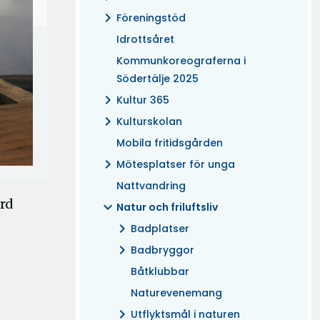
chevron_right
Föreningstöd
Idrottsåret
Kommunkoreograferna i
Södertälje 2025
chevron_right
Kultur 365
chevron_right
Kulturskolan
Mobila fritidsgården
chevron_right
Mötesplatser för unga
Nattvandring
ård
expand_more
Natur och friluftsliv
chevron_right
Badplatser
chevron_right
Badbryggor
Båtklubbar
Naturevenemang
chevron_right
Utflyktsmål i naturen