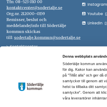
Tfn: 08–523 010 00
Instagram
kontaktcenter@sodertalje.se
Youtube
Org.nr. 212000–0159
Remisser, beslut och
LinkedIn
meddelande/info till Södertälje
kommun skickas
till:
sodertalje.kommun@sodertalje.se
Öppna
Kontaktcenter
i
Synpunkter och felanmälan
Denna webbplats använde
nytt
Södertälje kommun använde
Öppna
Press
fönster
för dig. Kakor kan användas
i
Säkra meddelanden
på ”Tillåt alla” och ger då
nytt
samtycker till genom att vä
Anslagstavla
fönster
helst ta tillbaka ditt samt
Skicka faktura till Södertälje
samtycke”. Genom att klic
våra leverantörer inhämtar
kommun