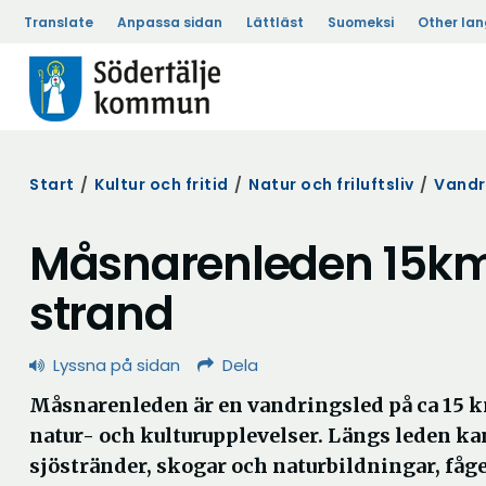
Translate
Anpassa sidan
Lättläst
Suomeksi
Other la
Start
/
Kultur och fritid
/
Natur och friluftsliv
/
Vandr
Måsnarenleden 15km
strand
Lyssna på sidan
Dela
Måsnarenleden är en vandringsled på ca 15 
natur- och kulturupplevelser. Längs leden ka
sjöstränder, skogar och naturbildningar, fåg