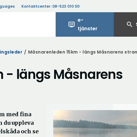
nguages
Kontaktcenter:
08-523 010 00
e-
display_settings
search
tjänster
ingsleder
/
Måsnarenleden 15km - längs Måsnarens stra
 - längs Måsnarens
km med fina
n du uppleva
elskåda och se