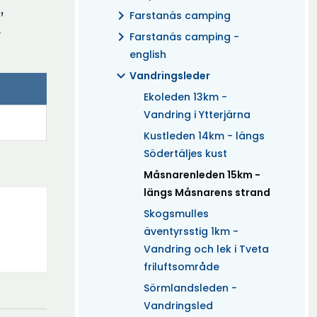
,
chevron_right
Farstanäs camping
a
chevron_right
Farstanäs camping -
english
expand_more
Vandringsleder
Ekoleden 13km -
Vandring i Ytterjärna
Kustleden 14km - längs
Södertäljes kust
(Aktuell)
Måsnarenleden 15km -
längs Måsnarens strand
Skogsmulles
äventyrsstig 1km -
Vandring och lek i Tveta
friluftsområde
Sörmlandsleden -
Vandringsled