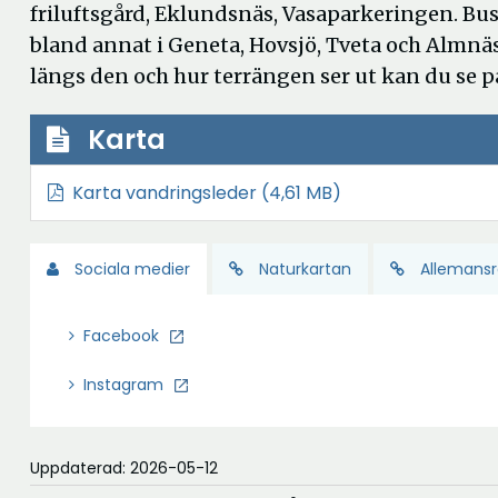
friluftsgård, Eklundsnäs, Vasaparkeringen. Bus
bland annat i Geneta, Hovsjö, Tveta och Almnä
längs den och hur terrängen ser ut kan du se p
Karta
Ö
Karta vandringsleder
(4,61 MB)
p
p
Sociala medier
Naturkartan
Allemansr
n
a
Facebook
i
n
Instagram
y
t
Uppdaterad: 2026-05-12
t