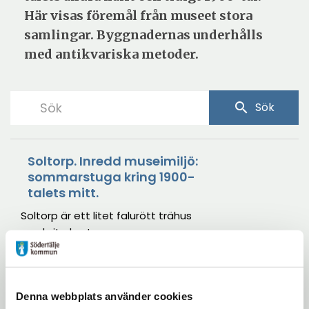
Här visas föremål från museet stora
samlingar. Byggnadernas underhålls
med antikvariska metoder.
search
Sök
Soltorp. Inredd museimiljö:
sommarstuga kring 1900-
talets mitt.
Soltorp är ett litet falurött trähus
med vita knutar som
ursprungligen stod på Vårvägen
14 i Hagaberg, öster om kanalen i
Södertälje. Huset byggdes
Kringelstugan
Denna webbplats använder cookies
omkring 1905 som ett av de första