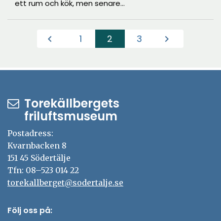
byggnadshistorisk utställning.
ett rum och kök, men senare
tillbyggt och förstorat. I Södertälje
låg huset på Jovisgatan 7. På
1
2
3
chevron_left
chevron_right
Torekällberget omvandlades
(Aktuell)
huset till ett krukmakeri, som idag
drivs av föreningen
Torekällbergets krukmakeri. Här
finns verkstad, butik och
kursverksamhet.
Torekällbergets
friluftsmuseum
Postadress:
Kvarnbacken 8
151 45 Södertälje
Tfn: 08–523 014 22
torekallberget@sodertalje.se
Följ oss på: