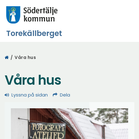
Torekällberget
Start
/
Våra hus
Våra hus
Lyssna på sidan
Dela