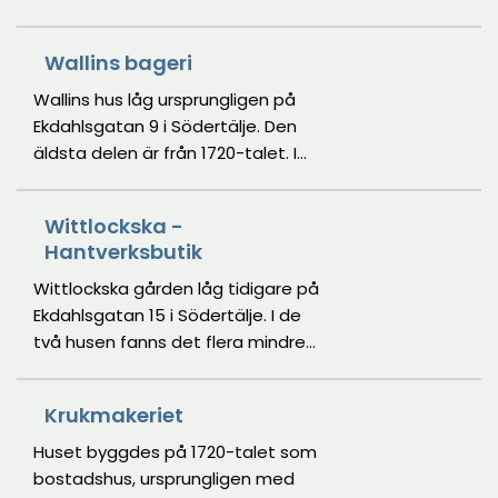
på gården. På 1960-talet
miljön är från perioden 1875–1910
flyttades bostadshuset till
och kommer från olika tryckerier i
Wallins bageri
Torekällberget för att ge plats åt
Södertälje. I ett accidenstryckeri
varuhuset Kringlan. Idag finns
tillverkas tillfälliga trycksaker,
Wallins hus låg ursprungligen på
Lindbloms kafé i huset.
såsom reklamblad och etiketter.
Ekdahlsgatan 9 i Södertälje. Den
äldsta delen är från 1720-talet. I
samband med citysaneringen
1969 flyttades huset till
Wittlockska -
Torekällberget. Idag används det
Hantverksbutik
som bageri för Lindbloms kafé.
Wittlockska gården låg tidigare på
Ekdahlsgatan 15 i Södertälje. I de
två husen fanns det flera mindre
lägenheter för uthyrning. Både
gathuset och gårdshuset
Krukmakeriet
flyttades till Torekällberget 1970.
Idag är gatuhuset hantverksbutik
Huset byggdes på 1720-talet som
och gårdshuset visar en
bostadshus, ursprungligen med