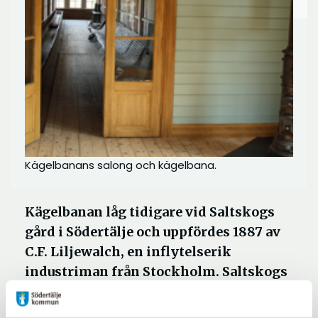
Kägelbanans salong och kägelbana.
Kägelbanan låg tidigare vid Saltskogs
gård i Södertälje och uppfördes 1887 av
C.F. Liljewalch, en inflytelserik
industriman från Stockholm. Saltskogs
gård var familjens sommarställe, och
kägelbanan var populär bland de många