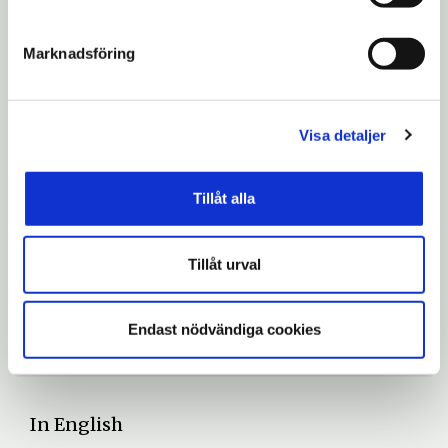
Karta över Saltskog, Södertälje, med röd
Marknadsföring
markering där kägelbanan har stått.
Visa detaljer
Läs mer
Tillåt alla
Om byggnaden
expand_more
Tillåt urval
Endast nödvändiga cookies
Om kägelspel
expand_more
In English