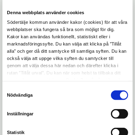
gäster som besökte sommarvistet.
Denna webbplats använder cookies
Kägelbanan flyttades till museet 1979
efter en brand och används fortfarande
Södertälje kommun använder kakor (cookies) för att våra
webbplatser ska fungera så bra som möjligt för dig.
för kägelspel under programdagar.
Kakor kan användas funktionellt, statistiskt eller i
marknadsföringssyfte. Du kan välja att klicka på ”Tillåt
alla” och ger då ditt samtycke till samtliga syften. Du kan
också välja att uppge vilka syften du samtycker till
Ljudvandring Kägelbanan
Öppna
genom att välja dessa här nedan och därefter klicka i
i
rutan ”Tillåt urval”. Du kan när som helst ta tillbaka ditt
nytt
samtycke genom att öppna CookieBot på vår sida och
fönster
klicka på ”Ta tillbaka samtycke”. Genom att klicka på
Samtyckesval
"Visa detaljer" kan du läsa om hur kakorna används och
Nödvändiga
hur vi och våra leverantörer inhämtar och behandlar
personuppgifter.
Inställningar
Statistik