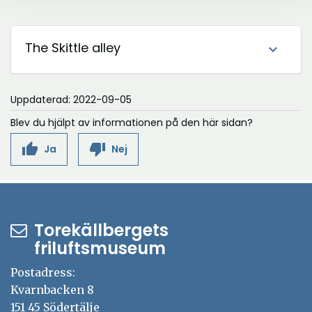
The Skittle alley
expand_more
Uppdaterad: 2022-09-05
Blev du hjälpt av informationen på den här sidan?
thumb_up
thumb_down
Ja
Nej
Torekällbergets
friluftsmuseum
Postadress:
Kvarnbacken 8
151 45 Södertälje