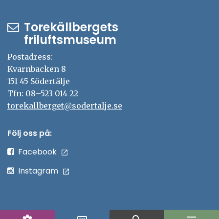
Torekällbergets
friluftsmuseum
Postadress:
Kvarnbacken 8
151 45 Södertälje
Tfn: 08–523 014 22
torekallberget@sodertalje.se
Följ oss på:
Facebook
Instagram