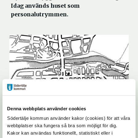
Idag används huset som
personalutrymmen.
Wahlströms stadskarta över Södertälje, med
Denna webbplats använder cookies
röd markering där huset har stått.
Södertälje kommun använder kakor (cookies) för att våra
webbplatser ska fungera så bra som möjligt för dig.
Kakor kan användas funktionellt, statistiskt eller i