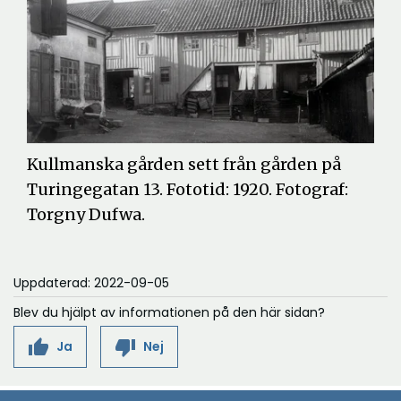
Kullmanska gården sett från gården på
Turingegatan 13. Fototid: 1920. Fotograf:
Torgny Dufwa.
Uppdaterad: 2022-09-05
Blev du hjälpt av informationen på den här sidan?
thumb_up
thumb_down
Ja
Nej