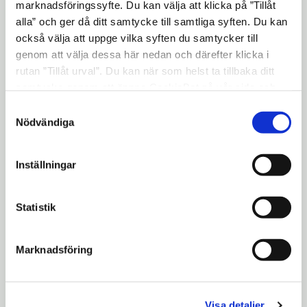
marknadsföringssyfte. Du kan välja att klicka på ”Tillåt
alla” och ger då ditt samtycke till samtliga syften. Du kan
också välja att uppge vilka syften du samtycker till
genom att välja dessa här nedan och därefter klicka i
rutan ”Tillåt urval”. Du kan när som helst ta tillbaka ditt
samtycke genom att öppna CookieBot på vår sida och
klicka på ”Ta tillbaka samtycke”. Genom att klicka på
Samtyckesval
"Visa detaljer" kan du läsa om hur kakorna används och
Nödvändiga
hur vi och våra leverantörer inhämtar och behandlar
personuppgifter.
Huset på ursprunglig plats, tidigt 1900-tal.
Inställningar
Då ägdes gården av plåtslagaren Wetterholm
som drev hantverk på gården och hyrde ut
Statistik
till hyresgäster. Fotograf: okänd.
Marknadsföring
Läs mer
Visa detaljer