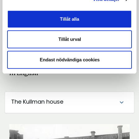
Om byggnaden
expand_more
Tillåt alla
Tillåt urval
Historien om ”Kusen” och Kusens
expand_more
backe
Endast nödvändiga cookies
In English
The Kullman house
expand_more