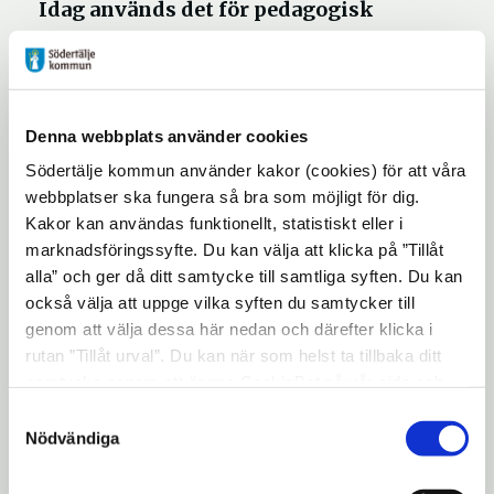
Idag används det för pedagogisk
verksamhet.
Denna webbplats använder cookies
Södertälje kommun använder kakor (cookies) för att våra
webbplatser ska fungera så bra som möjligt för dig.
Kakor kan användas funktionellt, statistiskt eller i
marknadsföringssyfte. Du kan välja att klicka på ”Tillåt
alla” och ger då ditt samtycke till samtliga syften. Du kan
också välja att uppge vilka syften du samtycker till
genom att välja dessa här nedan och därefter klicka i
rutan ”Tillåt urval”. Du kan när som helst ta tillbaka ditt
Wahlströms stadskarta över Södertälje, med
samtycke genom att öppna CookieBot på vår sida och
röd markering där huset har stått.
klicka på ”Ta tillbaka samtycke”. Genom att klicka på
Samtyckesval
"Visa detaljer" kan du läsa om hur kakorna används och
Nödvändiga
hur vi och våra leverantörer inhämtar och behandlar
personuppgifter.