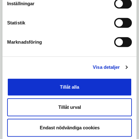
Inställningar
Statistik
Marknadsföring
Visa detaljer
Huset på ursprunglig plats 1962. Då var
Tillåt alla
huset scoutstuga. Ekdahlstugan är huset till
höger om gatan. Fotograf: Göran Gelotte.
Tillåt urval
Läs mer
Endast nödvändiga cookies