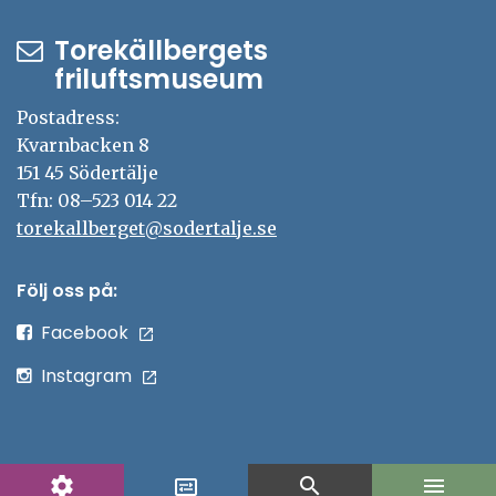
Torekällbergets
friluftsmuseum
Postadress:
Kvarnbacken 8
151 45 Södertälje
Tfn: 08–523 014 22
torekallberget@sodertalje.se
Följ oss på:
Facebook
Instagram
settings
search
menu
display_settings