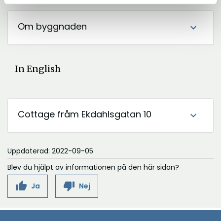
Om byggnaden
expand_more
In English
Cottage fråm Ekdahlsgatan 10
expand_more
Uppdaterad: 2022-09-05
Blev du hjälpt av informationen på den här sidan?
thumb_up
thumb_down
Ja
Nej