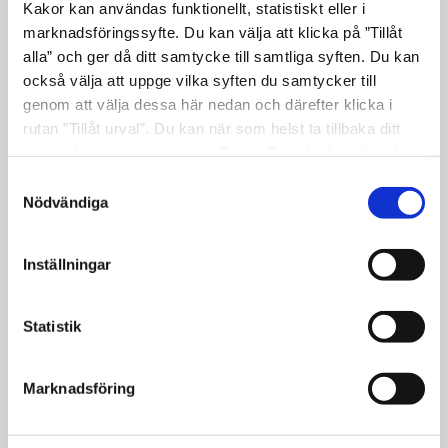
Kakor kan användas funktionellt, statistiskt eller i
marknadsföringssyfte. Du kan välja att klicka på ”Tillåt
alla” och ger då ditt samtycke till samtliga syften. Du kan
också välja att uppge vilka syften du samtycker till
genom att välja dessa här nedan och därefter klicka i
rutan ”Tillåt urval”. Du kan när som helst ta tillbaka ditt
samtycke genom att öppna CookieBot på vår sida och
klicka på ”Ta tillbaka samtycke”. Genom att klicka på
Samtyckesval
"Visa detaljer" kan du läsa om hur kakorna används och
Nödvändiga
Karta över östra Södermanland med röd
hur vi och våra leverantörer inhämtar och behandlar
personuppgifter.
markering där båtsmanstorp nr 132 stod
Inställningar
innan huset flyttades till Torekällberget.
Statistik
Läs mer
Marknadsföring