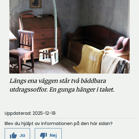
Längs ena väggen står två bäddbara
utdragssoffor. En gunga hänger i taket.
Uppdaterad: 2025-12-19
Blev du hjälpt av informationen på den här sidan?
thumb_up
thumb_down
Ja
Nej