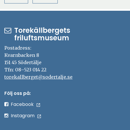
Torekällbergets
friluftsmuseum
Postadress:
Kvarnbacken 8
151 45 Södertälje
Tfn: 08–523 014 22
torekallberget@sodertalje.se
Följ oss på:
Facebook
Instagram