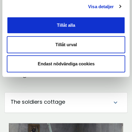
Fakta om byggnaden
expand_more
Visa detaljer
Tillåt alla
Om båtmanstorp och indelningsverket
expand_more
Tillåt urval
Hemma hos familjen Östberg år 1865
expand_more
Endast nödvändiga cookies
In English
The soldiers cottage
expand_more