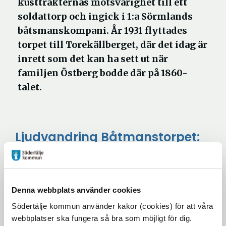
kusttrakternas motsvarighet till ett
soldattorp och ingick i 1:a Sörmlands
båtsmanskompani. År 1931 flyttades
torpet till Torekällberget, där det idag är
inrett som det kan ha sett ut när
familjen Östberg bodde där på 1860-
talet.
Ljudvandring Båtmanstorpet:
utanför
Öppna
i
Ljudvandring Båtmanstorpet:
nytt
inne i huset
Öppna
fönster
Denna webbplats använder cookies
i
Södertälje kommun använder kakor (cookies) för att våra
nytt
webbplatser ska fungera så bra som möjligt för dig.
fönster