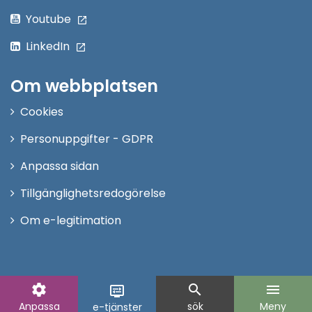
Youtube
LinkedIn
Om webbplatsen
Cookies
Personuppgifter - GDPR
Anpassa sidan
Tillgänglighetsredogörelse
Om e-legitimation
settings
search
menu
display_settings
Anpassa
sök
Meny
e-tjänster