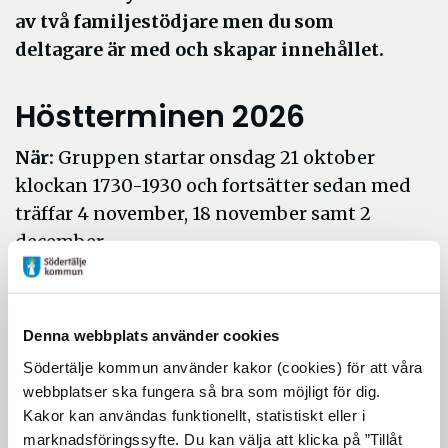
av två familjestödjare men du som
deltagare är med och skapar innehållet.
Höstterminen 2026
När:
Gruppen startar onsdag 21 oktober
klockan 1730-1930 och fortsätter sedan med
träffar 4 november, 18 november samt 2
december.
Var:
Turingegatan, Södertälje
Hur:
För intresse eller frågor ring 08-
Denna webbplats använder cookies
52302242 eller mejla
Södertälje kommun använder kakor (cookies) för att våra
familjestod@sodertalje.se
webbplatser ska fungera så bra som möjligt för dig.
Träffarna är gratis men anmälan behöver
Kakor kan användas funktionellt, statistiskt eller i
göras. Vi bjuder på fika.
marknadsföringssyfte. Du kan välja att klicka på ”Tillåt