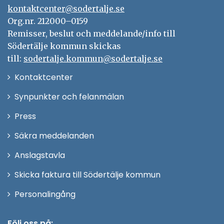
kontaktcenter@sodertalje.se
Org.nr. 212000–0159
Remisser, beslut och meddelande/info till
Södertälje kommun skickas
till:
sodertalje.kommun@sodertalje.se
Öppna
Kontaktcenter
i
Synpunkter och felanmälan
nytt
Öppna
Press
fönster
i
Säkra meddelanden
nytt
Anslagstavla
fönster
Skicka faktura till Södertälje kommun
Öppna
Personalingång
i
nytt
Följ oss på: