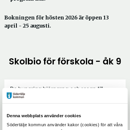
Bokningen för hösten 2026 är öppen 13
april - 25 augusti.
Skolbio för förskola - åk 9
De hungriga björnarna och resan till
expand_more
Nordpolen - en tjeckisk film - på
Estrad för 5 år-F
Denna webbplats använder cookies
Nord - en norsk/ungersk film - på
expand_more
Södertälje kommun använder kakor (cookies) för att våra
Estrad för åk 1-3