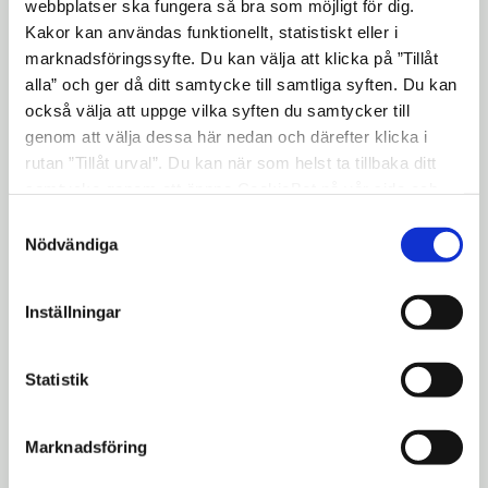
webbplatser ska fungera så bra som möjligt för dig.
Kakor kan användas funktionellt, statistiskt eller i
marknadsföringssyfte. Du kan välja att klicka på ”Tillåt
Nord - en norsk/ungersk film - på
expand_more
alla” och ger då ditt samtycke till samtliga syften. Du kan
Mölnbo Bio för åk 1-3
också välja att uppge vilka syften du samtycker till
genom att välja dessa här nedan och därefter klicka i
rutan ”Tillåt urval”. Du kan när som helst ta tillbaka ditt
Flykten över gränsen - en norsk film -
expand_more
samtycke genom att öppna CookieBot på vår sida och
på Estrad för åk 4-6
klicka på ”Ta tillbaka samtycke”. Genom att klicka på
Samtyckesval
"Visa detaljer" kan du läsa om hur kakorna används och
Nödvändiga
hur vi och våra leverantörer inhämtar och behandlar
Min pappas hemligheter - en belgisk
expand_more
personuppgifter.
film - på Estrad för åk 7-9
Inställningar
mail
Kontakt
Statistik
Pia Johansson
Marknadsföring
Producent