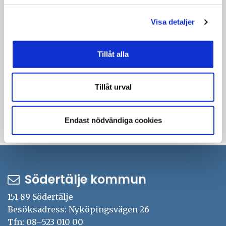
Södertälje stadsscen
Tel: 08 - 523 022 82
Visa detaljer
pia.a.johansson@sodertalje.se
Tillåt alla
star
PROGRAM vecka 25-36
Tillåt urval
devices
Bokningen för hösten 2026 är öppen 13 april - 25
augusti
Endast nödvändiga cookies
Uppdaterad: 2026-08-10
Södertälje kommun
151 89 Södertälje
Besöksadress: Nyköpingsvägen 26
Tfn: 08–523 010 00