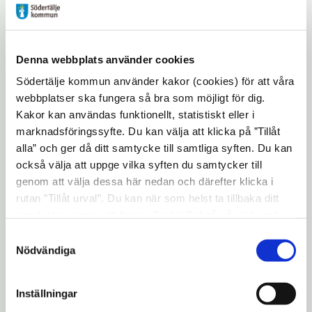
Några av de insatser som skapar en stabil
och trygg skola med goda resultat är höga
förväntningar på både medarbetare och
Denna webbplats använder cookies
elever och ett starkt stödjande
Södertälje kommun använder kakor (cookies) för att våra
elevhälsoteam. Förutom det så finns det
webbplatser ska fungera så bra som möjligt för dig.
struktur i elevernas scheman och våra raster
Kakor kan användas funktionellt, statistiskt eller i
innehåller engagerande aktiviteter som
marknadsföringssyfte. Du kan välja att klicka på ”Tillåt
leds av trivselledare. Det finns goda
alla” och ger då ditt samtycke till samtliga syften. Du kan
också välja att uppge vilka syften du samtycker till
förutsättningar för att använda digitala
genom att välja dessa här nedan och därefter klicka i
verktyg när det stärker lärandet. Vi
rutan ”Tillåt urval”. Du kan när som helst ta tillbaka ditt
prioriterar både i tid och fokus den viktiga
samtycke genom att öppna CookieBot på vår sida och
läs- och skrivinlärning för årskurs F till 3
klicka på ”Ta tillbaka samtycke”. Genom att klicka på
Samtyckesval
och då använder vi också vårt fina
"Visa detaljer" kan du läsa om hur kakorna används och
Nödvändiga
skolbibliotek som ligger i skolan.
hur vi och våra leverantörer inhämtar och behandlar
personuppgifter.
Hovsjöskolan har under en längre tid
Inställningar
överträffat förväntningar på måluppfyllelse,