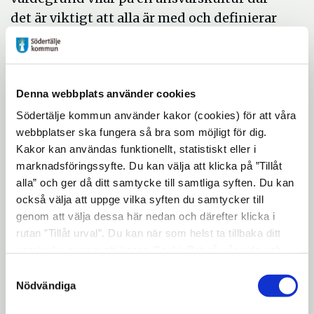
det är viktigt att alla är med och definierar
behoven och tillsammans prioriterar efter
de resurser som finns.
Vi lär oss för livet, tillsammans lyckas vi!
Denna webbplats använder cookies
Vår vision handlar om att varje elev blir sedd
Södertälje kommun använder kakor (cookies) för att våra
och respektfullt bemött utifrån sina egna
webbplatser ska fungera så bra som möjligt för dig.
unika förutsättningar. Det handlar om att
Kakor kan användas funktionellt, statistiskt eller i
marknadsföringssyfte. Du kan välja att klicka på ”Tillåt
skapa en trygg lärmiljö med hög kvalité där
alla” och ger då ditt samtycke till samtliga syften. Du kan
varje elevs potential tas tillvara. Vi
också välja att uppge vilka syften du samtycker till
eftersträvar en målstyrd, utmanande och
genom att välja dessa här nedan och därefter klicka i
varierande undervisning som genomsyras
rutan ”Tillåt urval”. Du kan när som helst ta tillbaka ditt
av ömsesidig respekt och arbetsro.
samtycke genom att öppna CookieBot på vår sida och
klicka på ”Ta tillbaka samtycke”. Genom att klicka på
Samtyckesval
Förutsättningarna för detta är:
"Visa detaljer" kan du läsa om hur kakorna används och
Nödvändiga
hur vi och våra leverantörer inhämtar och behandlar
Tillsammansarbete