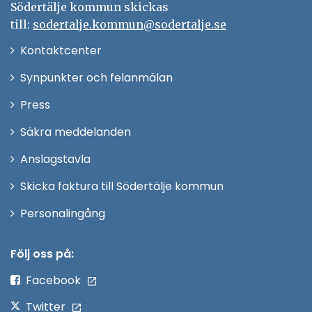
Södertälje kommun skickas
till:
sodertalje.kommun@sodertalje.se
Öppna
Kontaktcenter
i
Synpunkter och felanmälan
nytt
Öppna
Press
fönster
i
Säkra meddelanden
nytt
Anslagstavla
fönster
Skicka faktura till Södertälje kommun
Öppna
Personalingång
i
nytt
Följ oss på:
fönster
Facebook
Twitter