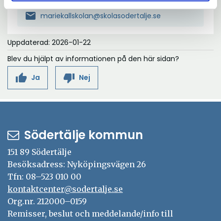
mail
mariekallskolan@skolasodertalje.se
Uppdaterad: 2026-01-22
Blev du hjälpt av informationen på den här sidan?
thumb_up
thumb_down
Ja
Nej
Södertälje kommun
151 89 Södertälje
Besöksadress: Nyköpingsvägen 26
Tfn: 08–523 010 00
kontaktcenter@sodertalje.se
Org.nr. 212000–0159
Remisser, beslut och meddelande/info till