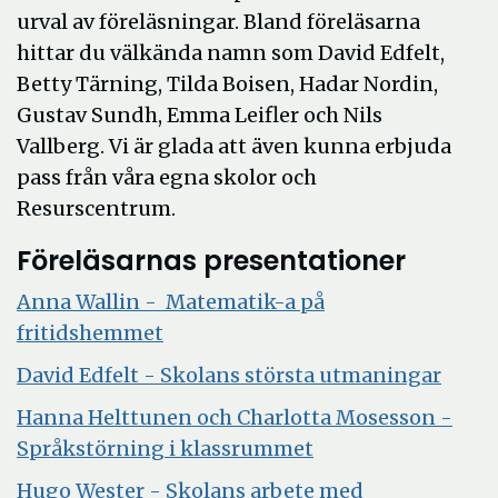
urval av föreläsningar. Bland föreläsarna
hittar du välkända namn som
David Edfelt,
Betty Tärning, Tilda Boisen, Hadar Nordin,
Gustav Sundh, Emma Leifler och Nils
Vallberg. Vi är glada att även kunna erbjuda
pass från våra egna skolor och
Resurscentrum.
Föreläsarnas presentationer
Anna Wallin - Matematik-a på
Öppna
fritidshemmet
i
Öppn
David Edfelt - Skolans största utmaningar
nytt
i
Hanna Helttunen och Charlotta Mosesson -
fönster
nytt
Öppna
Språkstörning i klassrummet
fönst
i
Hugo Wester - Skolans arbete med