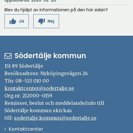
Uppdaterad: 2026-02-20
Blev du hjälpt av informationen på den här sidan?
thumb_up
thumb_down
Ja
Nej
Södertälje kommun
151 89 Södertälje
Besöksadress: Nyköpingsvägen 26
Tfn: 08–523 010 00
kontaktcenter@sodertalje.se
Org.nr. 212000–0159
Remisser, beslut och meddelande/info till
Södertälje kommun skickas
till:
sodertalje.kommun@sodertalje.se
Öppna
Kontaktcenter