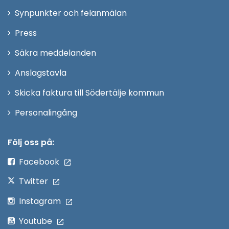
i
Synpunkter och felanmälan
nytt
Öppna
Press
fönster
i
Säkra meddelanden
nytt
Anslagstavla
fönster
Skicka faktura till Södertälje kommun
Öppna
Personalingång
i
nytt
Följ oss på:
fönster
Facebook
Twitter
Instagram
Youtube