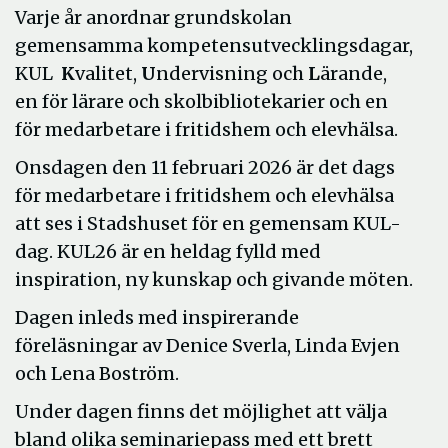
Varje år anordnar grundskolan
gemensamma kompetensutvecklingsdagar,
KUL
K
valitet,
U
ndervisning och
L
ärande,
en för lärare och skolbibliotekarier och en
för medarbetare i fritidshem och elevhälsa.
Onsdagen den 11 februari 2026 är det dags
för medarbetare i fritidshem och elevhälsa
att ses i Stadshuset för en gemensam KUL-
dag. KUL26 är en heldag fylld med
inspiration, ny kunskap och givande möten.
Dagen inleds med inspirerande
föreläsningar av Denice Sverla, Linda Evjen
och Lena Boström.
Under dagen finns det möjlighet att välja
bland olika seminariepass med ett brett