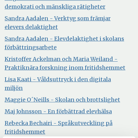
nytt
Öppna
demokrati och mänskliga rätigheter
fönster
i
Sandra Aadalen - Verktyg som främjar
nytt
elevers delaktighet
fönster
Sandra Aadalen - Elevdelaktighet i skolans
Öppna
förbättringsarbete
i
Kristoffer Ackelman och Maria Weiland -
nytt
Öpp
Praktiknära forskning inom fritidshemmet
fönster
i
Lisa Kaati - Våldsuttryck i den digitala
nytt
Öppna
miljön
föns
i
Öppn
Maggie O´Neills - Skolan och brottslighet
nytt
i
Öppna
Maj Johnsson - En förbättrad elevhälsa
fönster
nytt
i
Rebecka Bechairi - Språkutveckling på
fönste
nytt
Öppna
fritidshemmet
fönster