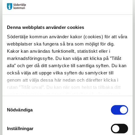
i
Camilla Andersson - Skola arbetsliv väcker
nytt
Öppna
nyfikenhet
fönster
i
Öppna
Camilla Nilvius - RTI
Denna webbplats använder cookies
nytt
i
Öppna
Denice Sverla - Elevhälsa
Södertälje kommun använder kakor (cookies) för att våra
fönster
nytt
webbplatser ska fungera så bra som möjligt för dig.
i
Öppna
Denice Sverla - Anpassningsgurun
fönster
Kakor kan användas funktionellt, statistiskt eller i
nytt
i
marknadsföringssyfte. Du kan välja att klicka på ”Tillåt
Öppna
Emma Leifler - Tillgängligt lärande
fönster
nytt
alla” och ger då ditt samtycke till samtliga syften. Du kan
i
Hadar Nordin och Gustav Sundh - Barnen
fönster
också välja att uppge vilka syften du samtycker till
nytt
Öppna
som utmanar
genom att välja dessa här nedan och därefter klicka i
fönster
i
rutan ”Tillåt urval”. Du kan när som helst ta tillbaka ditt
Öppna
Hilda Johnsson - Vägra skuld
samtycke genom att öppna CookieBot på vår sida och
nytt
i
Linda Evjen och Lena Boström - Den fria
klicka på ”Ta tillbaka samtycke”. Genom att klicka på
fönster
Samtyckesval
nytt
"Visa detaljer" kan du läsa om hur kakorna används och
Öppna
Nödvändiga
lekens kraft
fönster
hur vi och våra leverantörer inhämtar och behandlar
i
Öppna
Linda Frenning - USS ÅP
personuppgifter.
nytt
Inställningar
i
Lisa Fransson - Naturvetenskap i