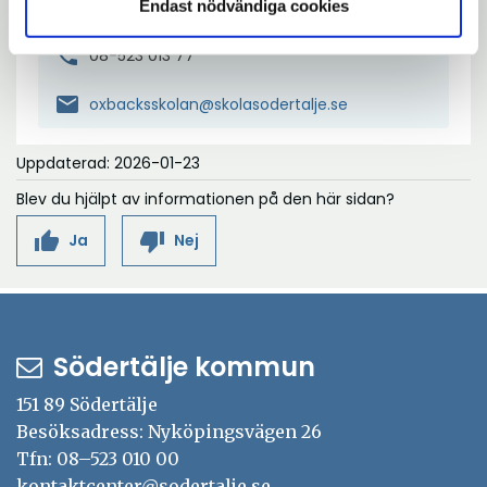
151 73 Södertälje
Endast nödvändiga cookies
phone
08-523 013 77
mail
oxbacksskolan@skolasodertalje.se
Uppdaterad: 2026-01-23
Blev du hjälpt av informationen på den här sidan?
thumb_up
thumb_down
Ja
Nej
Södertälje kommun
151 89 Södertälje
Besöksadress: Nyköpingsvägen 26
Tfn: 08–523 010 00
kontaktcenter@sodertalje.se