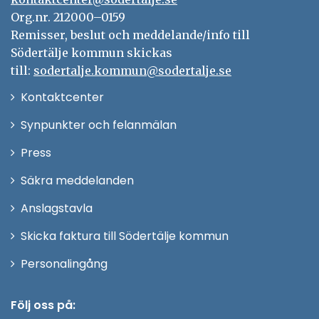
Org.nr. 212000–0159
Remisser, beslut och meddelande/info till
Södertälje kommun skickas
till:
sodertalje.kommun@sodertalje.se
Öppna
Kontaktcenter
i
Synpunkter och felanmälan
nytt
Öppna
Press
fönster
i
Säkra meddelanden
nytt
Anslagstavla
fönster
Skicka faktura till Södertälje kommun
Öppna
Personalingång
i
nytt
Följ oss på: