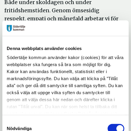
Både under skoldagen och under
fritidshemstiden. Genom ömsesidig
respekt, empati och mångfald arbetar vi för
att skapa en miljö där varje elev trivs och
utvecklar sitt bästa jag.
Tillsammans skapar vi en undervisning av
Denna webbplats använder cookies
hög kvalité där lärglädje, variation,
Södertälje kommun använder kakor (cookies) för att våra
elevaktivitet och en tydlig gemensam
webbplatser ska fungera så bra som möjligt för dig.
lektionsstruktur ligger i fokus. Detta,
Kakor kan användas funktionellt, statistiskt eller i
tillsammans med den pedagogiska
marknadsföringssyfte. Du kan välja att klicka på ”Tillåt
alla” och ger då ditt samtycke till samtliga syften. Du kan
relationen sinsemellan elev och lärare, är av
också välja att uppge vilka syften du samtycker till
stor vikt för att möjliggöra ett gott lärande.
genom att välja dessa här nedan och därefter klicka i
Vår verksamhet genomsyras av en
rutan ”Tillåt urval”. Du kan när som helst ta tillbaka ditt
samtycke genom att öppna CookieBot på vår sida och
inkluderande lärmiljö, där elever och
klicka på ”Ta tillbaka samtycke”. Genom att klicka på
pedagoger utvecklas och utmanas
Samtyckesval
"Visa detaljer" kan du läsa om hur kakorna används och
Nödvändiga
tillsammans. Vi tror på ett livslångt lärande