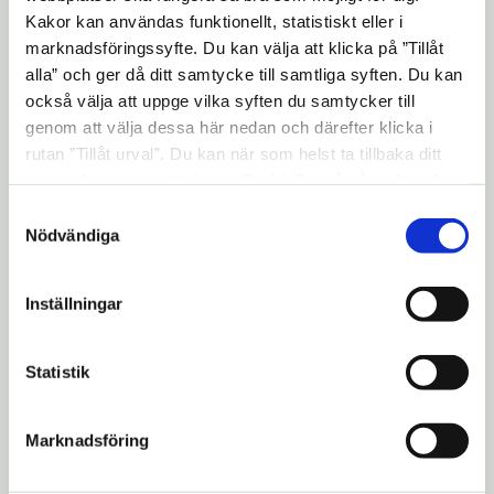
Kakor kan användas funktionellt, statistiskt eller i
Framtidens lösningar börjar med nyfikna
marknadsföringssyfte. Du kan välja att klicka på ”Tillåt
elever!
alla” och ger då ditt samtycke till samtliga syften. Du kan
också välja att uppge vilka syften du samtycker till
genom att välja dessa här nedan och därefter klicka i
Kontakt
expand_more
rutan ”Tillåt urval”. Du kan när som helst ta tillbaka ditt
samtycke genom att öppna CookieBot på vår sida och
klicka på ”Ta tillbaka samtycke”. Genom att klicka på
Samtyckesval
Pershagenskolan på sociala medier
"Visa detaljer" kan du läsa om hur kakorna används och
Nödvändiga
hur vi och våra leverantörer inhämtar och behandlar
Öppna
Pershagenskolan
personuppgifter.
Inställningar
i
nytt
smartphone
Kontaktuppgifter
fönster
Statistik
person
Pershagenskolan
Marknadsföring
home
Bränningestrandsvägen 4