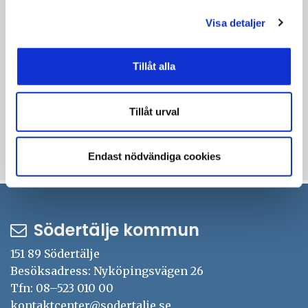
151 39 Södertälje
Visa detaljer
phone
08-523 032 34
mail
pershagenskolan@skolasodertalje.se
Tillåt alla
Uppdaterad: 2025-11-09
Tillåt urval
Blev du hjälpt av informationen på den här sidan?
thumb_up
thumb_down
Ja
Nej
Endast nödvändiga cookies
Södertälje kommun
151 89 Södertälje
Besöksadress: Nyköpingsvägen 26
Tfn: 08–523 010 00
kontaktcenter@sodertalje.se