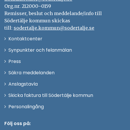
Org.nr. 212000–0159
Remisser, beslut och meddelande/info till
Södertälje kommun skickas
till:
sodertalje.kommun@sodertalje.se
Öppna
Kontaktcenter
i
Synpunkter och felanmälan
nytt
Öppna
Press
fönster
i
Säkra meddelanden
nytt
Anslagstavla
fönster
Skicka faktura till Södertälje kommun
Öppna
Personalingång
i
nytt
Följ oss på: