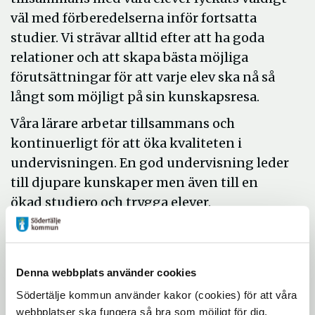
väl med förberedelserna inför fortsatta
studier. Vi strävar alltid efter att ha goda
relationer och att skapa bästa möjliga
förutsättningar för att varje elev ska nå så
långt som möjligt på sin kunskapsresa.
Våra lärare arbetar tillsammans och
kontinuerligt för att öka kvaliteten i
undervisningen. En god undervisning leder
till djupare kunskaper men även till en
ökad studiero och trygga elever.
Vi har ett stort intresse för teknik och de
naturvetenskapliga ämnena och arbetar
med att utveckla vår teknikprofil
Denna webbplats använder cookies
tillsammans med andra aktörer i
Södertälje kommun använder kakor (cookies) för att våra
kommunen.
webbplatser ska fungera så bra som möjligt för dig.