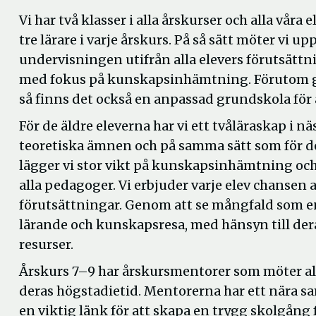
Vi har två klasser i alla årskurser och alla våra 
tre lärare i varje årskurs. På så sätt möter vi upp
undervisningen utifrån alla elevers förutsätt
med fokus på kunskapsinhämtning. Förutom 
så finns det också en anpassad grundskola för
För de äldre eleverna har vi ett tvåläraskap i nä
teoretiska ämnen och på samma sätt som för d
lägger vi stor vikt på kunskapsinhämtning och 
alla pedagoger. Vi erbjuder varje elev chansen 
förutsättningar. Genom att se mångfald som en t
lärande och kunskapsresa, med hänsyn till der
resurser.
Årskurs 7–9 har årskursmentorer som möter alla
deras högstadietid. Mentorerna har ett nära 
en viktig länk för att skapa en trygg skolgång f