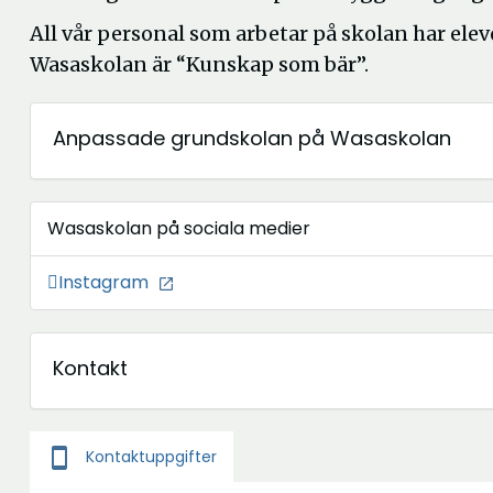
All vår personal som arbetar på skolan har elev
Wasaskolan är “Kunskap som bär”.
Anpassade grundskolan på Wasaskolan
Wasaskolan på sociala medier
Öppna
Instagram
i
nytt
Kontakt
fönster
smartphone
Kontaktuppgifter