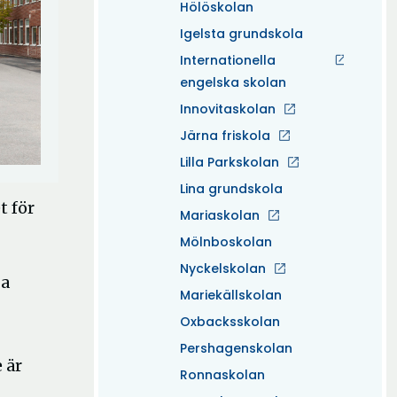
Hölöskolan
Igelsta grundskola
Internationella
engelska skolan
Innovitaskolan
Järna friskola
Lilla Parkskolan
Lina grundskola
t för
Mariaskolan
Mölnboskolan
Nyckelskolan
ga
Mariekällskolan
Oxbacksskolan
Pershagenskolan
 är
Ronnaskolan