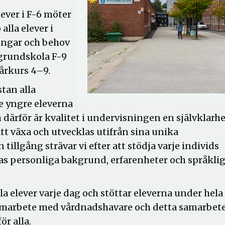
elever i F-6 möter
 alla elever i
ningar och behov
grundskola F-9
 årkurs 4–9.
stan alla
e yngre eleverna
därför är kvalitet i undervisningen en självklarhe
att växa och utvecklas utifrån sina unika
illgång strävar vi efter att stödja varje individs
as personliga bakgrund, erfarenheter och språkli
 elever varje dag och stöttar eleverna under hela
samarbete med vårdnadshavare och detta samarbete
ör alla.