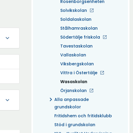
Rosenborgsenheten
Solvikskolan
Soldalaskolan
Stålhamraskolan
Södertälje friskola
expand_more
Tavestaskolan
Vallaskolan
Viksbergskolan
Vittra i Östertälje
(Aktuell)
Wasaskolan
Örjanskolan
chevron_right
expand_more
Alla anpassade
grundskolor
Fritidshem och fritidsklubb
Stöd i grundskolan