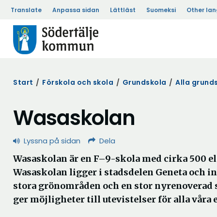
Translate
Anpassa sidan
Lättläst
Suomeksi
Other la
Start
/
Förskola och skola
/
Grundskola
/
Alla grund
Wasaskolan
Lyssna på sidan
Dela
Wasaskolan är en F–9-skola med cirka 500 el
Wasaskolan ligger i stadsdelen Geneta och int
stora grönområden och en stor nyrenoverad
ger möjligheter till utevistelser för alla våra 