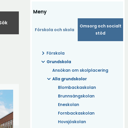
Meny
Sök
Omsorg och socialt
Förskola och skola
stöd
chevron_right
Förskola
expand_more
Grundskola
Ansökan om skolplacering
expand_more
Alla grundskolor
Blombackaskolan
Brunnsängskolan
Eneskolan
Fornbackaskolan
Hovsjöskolan