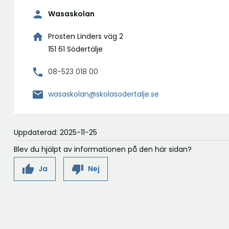
person
Wasaskolan
home
Prosten Linders väg 2
151 61 Södertälje
phone
08-523 018 00
mail
wasaskolan@skolasodertalje.se
Uppdaterad: 2025-11-25
Blev du hjälpt av informationen på den här sidan?
thumb_up
thumb_down
Ja
Nej