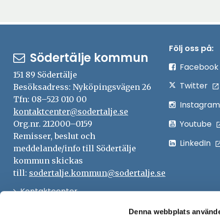
Följ oss på:
Södertälje kommun
Facebook
151 89 Södertälje
Twitter
Besöksadress: Nyköpingsvägen 26
Tfn: 08–523 010 00
Instagram
kontaktcenter@sodertalje.se
Youtube
Org.nr. 212000–0159
Remisser, beslut och
LinkedIn
meddelande/info till Södertälje
kommun skickas
till:
sodertalje.kommun@sodertalje.se
Öppna
Kontaktcenter
i
Synpunkter och felanmälan
Denna webbplats använde
nytt