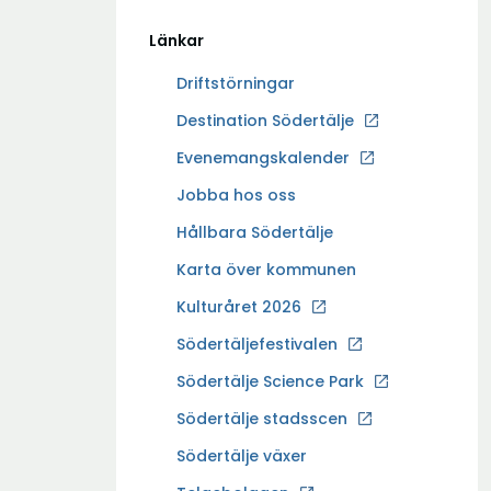
Länkar
Driftstörningar
Ö
Destination Södertälje
p
Evenemangskalender
p
Ö
Jobba hos oss
n
p
a
Hållbara Södertälje
p
i
Karta över kommunen
n
n
a
Kulturåret 2026
y
i
t
Södertäljefestivalen
n
t
Ö
Södertälje Science Park
y
f
p
t
Södertälje stadsscen
ö
p
t
n
Södertälje växer
n
f
s
a