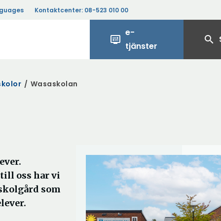
nguages
Kontaktcenter:
08-523 010 00
e-
display_settings
search
tjänster
skolor
/
Wasaskolan
ever.
ill oss har vi
 skolgård som
elever.