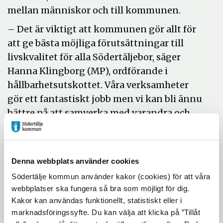
mellan människor och till kommunen.
– Det är viktigt att kommunen gör allt för
att ge bästa möjliga förutsättningar till
livskvalitet för alla Södertäljebor, säger
Hanna Klingborg (MP), ordförande i
hållbarhetsutskottet. Våra verksamheter
gör ett fantastiskt jobb men vi kan bli ännu
bättre på att samverka med varandra och
andra, och på så sätt bidra till att nå målen
om social hållbarhet.
Medborgardialog inledde
Denna webbplats använder cookies
arbetet 2024
Södertälje kommun använder kakor (cookies) för att våra
webbplatser ska fungera så bra som möjligt för dig.
Kakor kan användas funktionellt, statistiskt eller i
Arbetet med att ta fram den nya strategin
marknadsföringssyfte. Du kan välja att klicka på ”Tillåt
inleddes 2024 med bland annat en