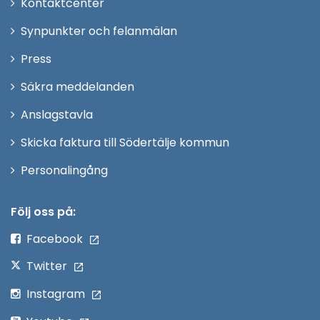
Öppna
Kontaktcenter
i
Synpunkter och felanmälan
nytt
Öppna
Press
fönster
i
Säkra meddelanden
nytt
Anslagstavla
fönster
Skicka faktura till Södertälje kommun
Öppna
Personalingång
i
nytt
Följ oss på:
fönster
Facebook
Twitter
Instagram