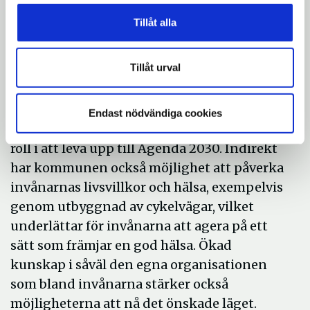
skola, äldreomsorg, socialtjänst, kultur- och
Tillåt alla
fritidsverksamhet, bostadsförsörjning,
vatten, el, värme, stadsnät och återvinning.
Kommunen är även ägare av mark,
Tillåt urval
fastigheter och anläggningar och ansvarar
för lekplatser, utegym och grönområden.
Endast nödvändiga cookies
Det betyder att kommunen har en central
roll i att leva upp till Agenda 2030. Indirekt
har kommunen också möjlighet att påverka
invånarnas livsvillkor och hälsa, exempelvis
genom utbyggnad av cykelvägar, vilket
underlättar för invånarna att agera på ett
sätt som främjar en god hälsa. Ökad
kunskap i såväl den egna organisationen
som bland invånarna stärker också
möjligheterna att nå det önskade läget.