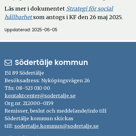
Läs mer i dokumentet
Strategi för social
Öppna
hållbarhet
som antogs i KF den 26 maj 2025.
i
Uppdaterad: 2025-06-05
nytt
fönster
Södertälje kommun
151 89 Södertälje
Besöksadress: Nyköpingsvägen 26
Tfn: 08–523 010 00
kontaktcenter@sodertalje.se
Org.nr. 212000–0159
Remisser, beslut och meddelande/info till
Södertälje kommun skickas
till:
sodertalje.kommun@sodertalje.se