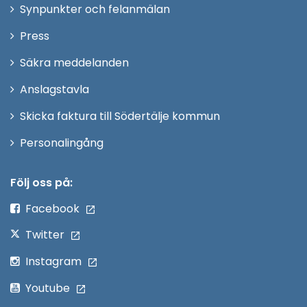
i
Synpunkter och felanmälan
nytt
Öppna
Press
fönster
i
Säkra meddelanden
nytt
Anslagstavla
fönster
Skicka faktura till Södertälje kommun
Öppna
Personalingång
i
nytt
Följ oss på:
fönster
Facebook
Twitter
Instagram
Youtube