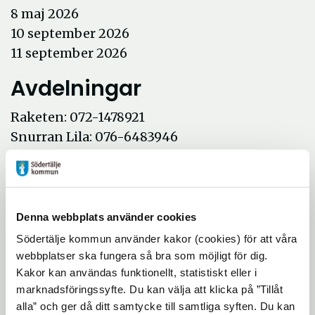
8 maj 2026
10 september 2026
11 september 2026
Avdelningar
Raketen: 072-1478921
Snurran Lila: 076-6483946
Snurran Grön: 076-6483946
Seglet: 076 10432267
Rodret: 079-0989578
Timglaset Blå: 076-1042694
Denna webbplats använder cookies
Timglaset Grön: 076-1041049
Södertälje kommun använder kakor (cookies) för att våra
webbplatser ska fungera så bra som möjligt för dig.
Kakor kan användas funktionellt, statistiskt eller i
Önskar ni besöka förskolan är ni välkomna
marknadsföringssyfte. Du kan välja att klicka på ”Tillåt
att kontakta rektor/biträdande rektor för
alla” och ger då ditt samtycke till samtliga syften. Du kan