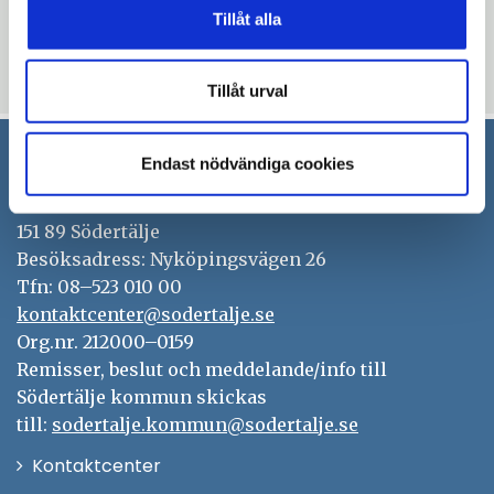
Tillåt alla
Blev du hjälpt av informationen på den här sidan?
thumb_up
thumb_down
Ja
Nej
Tillåt urval
Endast nödvändiga cookies
Södertälje kommun
151 89 Södertälje
Besöksadress: Nyköpingsvägen 26
Tfn: 08–523 010 00
kontaktcenter@sodertalje.se
Org.nr. 212000–0159
Remisser, beslut och meddelande/info till
Södertälje kommun skickas
till:
sodertalje.kommun@sodertalje.se
Öppna
Kontaktcenter