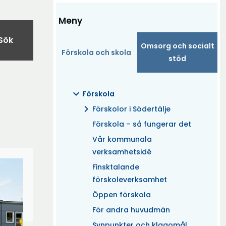
Meny
Sök
Omsorg och socialt
Förskola och skola
stöd
expand_more
Förskola
chevron_right
Förskolor i Södertälje
Förskola – så fungerar det
Vår kommunala
verksamhetsidé
Finsktalande
förskoleverksamhet
Öppen förskola
För andra huvudmän
Synpunkter och klagomål