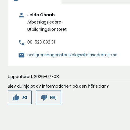
person
Jelda Gharib
Arbetslagsledare
Utbildningskontoret
phone
08-523 032 31
mail
oxelgrenshagensforskola@skolasodertalje.se
Uppdaterad: 2026-07-08
Blev du hjälpt av informationen på den här sidan?
thumb_up
thumb_down
Ja
Nej