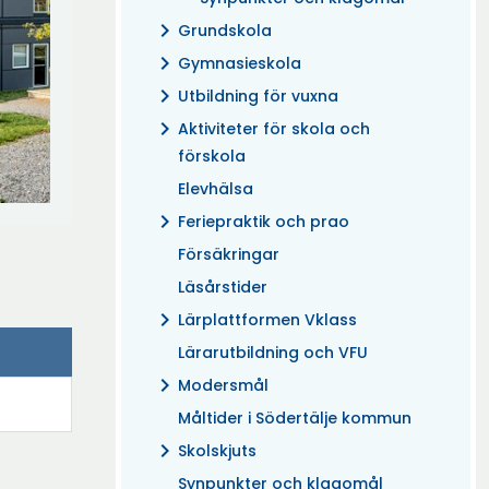
chevron_right
Grundskola
chevron_right
Gymnasieskola
chevron_right
Utbildning för vuxna
chevron_right
Aktiviteter för skola och
förskola
Elevhälsa
chevron_right
Feriepraktik och prao
Försäkringar
Läsårstider
chevron_right
Lärplattformen Vklass
Lärarutbildning och VFU
chevron_right
Modersmål
Måltider i Södertälje kommun
chevron_right
Skolskjuts
Synpunkter och klagomål