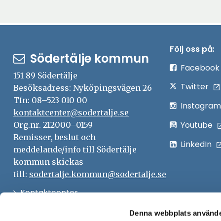
Följ oss på:
Södertälje kommun
Facebook
151 89 Södertälje
Twitter
Besöksadress: Nyköpingsvägen 26
Tfn: 08–523 010 00
Instagram
kontaktcenter@sodertalje.se
Youtube
Org.nr. 212000–0159
Remisser, beslut och
LinkedIn
meddelande/info till Södertälje
kommun skickas
till:
sodertalje.kommun@sodertalje.se
Öppna
Kontaktcenter
i
Synpunkter och felanmälan
Denna webbplats använde
nytt