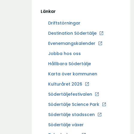
Länkar
Driftstörningar
Ö
Destination Södertälje
p
Evenemangskalender
p
Ö
Jobba hos oss
n
p
a
Hållbara Södertälje
p
i
Karta över kommunen
n
n
a
Kulturåret 2026
y
i
t
Södertäljefestivalen
n
t
Ö
Södertälje Science Park
y
f
p
t
Södertälje stadsscen
ö
p
t
n
Södertälje växer
n
f
s