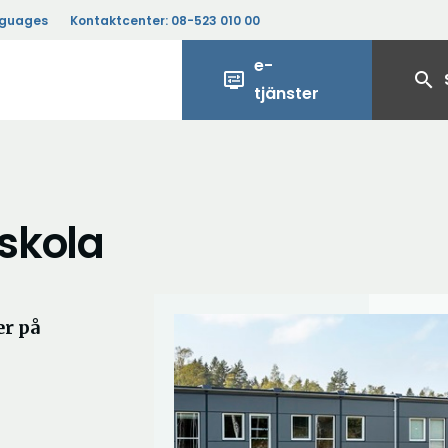
nguages
Kontaktcenter:
08-523 010 00
e-
display_settings
search
tjänster
skola
r på