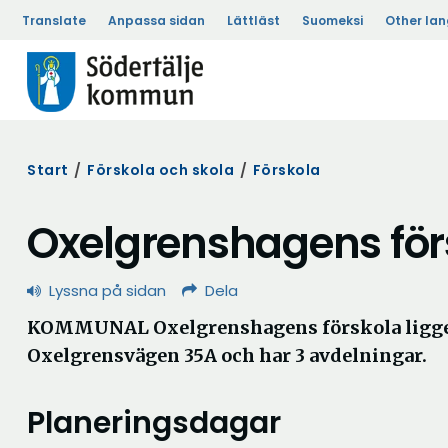
Translate
Anpassa sidan
Lättläst
Suomeksi
Other la
Start
/
Förskola och skola
/
Förskola
Oxelgrenshagens för
Lyssna på sidan
Dela
KOMMUNAL Oxelgrenshagens förskola ligge
Oxelgrensvägen 35A och har 3 avdelningar.
Planeringsdagar