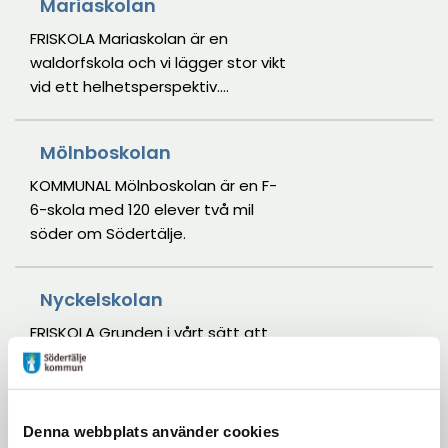
Mariaskolan
FRISKOLA Mariaskolan är en
waldorfskola och vi lägger stor vikt
vid ett helhetsperspektiv.
Teoretiska, praktiska och
konstnärliga ämnen integreras för
Mölnboskolan
att hela människan skall ha
möjlighet att vara aktiv i
KOMMUNAL Mölnboskolan är en F-
inlärningsprocessen.
6-skola med 120 elever två mil
söder om Södertälje.
Nyckelskolan
FRISKOLA Grunden i vårt sätt att
se på barns utveckling utgår ifrån
Maria Montessoris teorier.
Denna webbplats använder cookies
Mariekällskolan