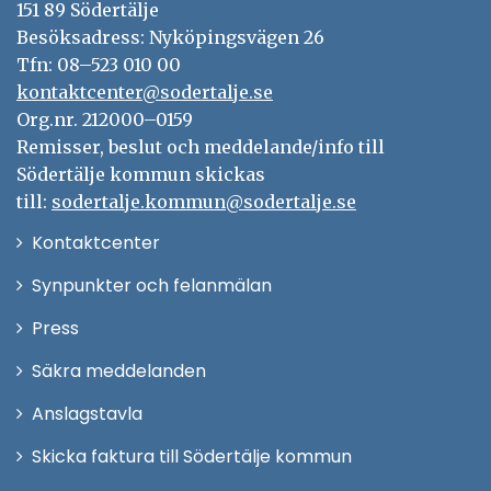
151 89 Södertälje
Besöksadress: Nyköpingsvägen 26
Tfn: 08–523 010 00
kontaktcenter@sodertalje.se
Org.nr. 212000–0159
Remisser, beslut och meddelande/info till
Södertälje kommun skickas
till:
sodertalje.kommun@sodertalje.se
Öppna
Kontaktcenter
i
Synpunkter och felanmälan
nytt
Öppna
Press
fönster
i
Säkra meddelanden
nytt
Anslagstavla
fönster
Skicka faktura till Södertälje kommun