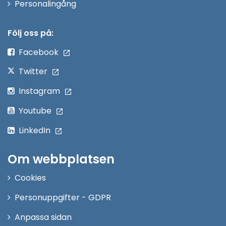
Öppna
Personalingång
i
nytt
Följ oss på:
fönster
Facebook
Twitter
Instagram
Youtube
LinkedIn
Om webbplatsen
Cookies
Personuppgifter - GDPR
Anpassa sidan