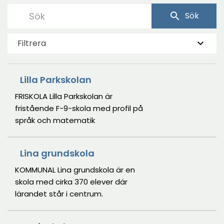
i
search
Sök
nytt
fönster
Filtrera
Lilla Parkskolan
FRISKOLA Lilla Parkskolan är
fristående F-9-skola med profil på
språk och matematik
Lina grundskola
KOMMUNAL Lina grundskola är en
skola med cirka 370 elever där
lärandet står i centrum.