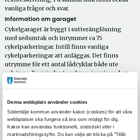
vanliga frågor och svar.
Information om garaget
Cykelgaraget är byggt i sutteränglösning
med sedumtak och inrymmer ca 75
cykelparkeringar. Intill finns vanliga
cykelparkeringar att anläggas. Det finns
utrymme för ett antal lådcyklar både ute
och inne. En mindre tegelmur, inspirerad av
byggnaderna intill, kommer att rama in
garaget tillsammans med planteringar och
belysning. Pumpstation finnas tillgänglig
Denna webbplats använder cookies
utanför garaget.
Södertälje kommun använder kakor (cookies) för att våra
webbplatser ska fungera så bra som möjligt för dig.
Kakor kan användas funktionellt, statistiskt eller i
marknadsföringssyfte. Du kan välja att klicka på ”Tillåt