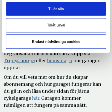
Cykelgaragen kommer
att vara gratis
Tillåt alla
Från och med öppning av cykelgaragen
kommer parkeringen att vara gratis. För att
Tillåt urval
öka säkerheten i garagen och säkra din
plats kommer du dock att behöva ett
Endast nödvändiga cookies
abonnemang. Abonnemangen finns i
begränsat antal och kan sättas upp via
Öppna
Öppna
Triplys app
eller
hemsida
när garagen
i
i
öppnar.
nytt
nytt
Om du vill veta mer om hur du skapar
fönster
fönster
abonnemang och hur garaget fungerar kan
du gå in och läsa under sidan för Järna
Öppna
cykelgarage
här.
Garagen kommer
i
nämligen att fungera på samma sätt.
nytt