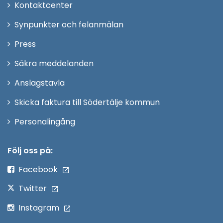
Öppna
Kontaktcenter
i
Synpunkter och felanmälan
nytt
Öppna
Press
fönster
i
Säkra meddelanden
nytt
Anslagstavla
fönster
Skicka faktura till Södertälje kommun
Öppna
Personalingång
i
nytt
Följ oss på:
fönster
Facebook
Twitter
Instagram