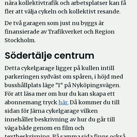
nära kollektivtrafik och arbetsplatser kan få
fler att välja cykeln och kollektivt resande.
De två garagen som just nu byggs är
finansierade av Trafikverket och Region
Stockholm.
Södertälje centrum
Detta cykelgarage ligger på kullen intill
parkeringen sydväst om spåren, i höjd med
busshållplats läge "I" på Nyköpingsvägen.
För att läsa mer om hur du kan skapa ett
Öppna
abonnemang tryck
här.
Då kommer du till
i
sidan för Järna cykelgarage vilken
nytt
innehåller beskrivning av hur du går till
fönster
väga både genom en film och
textbeskrivning. På samma sida finns också