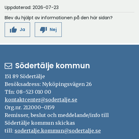
Uppdaterad: 2026-07-23
fönster
Blev du hjälpt av informationen på den här sidan?
thumb_up
thumb_down
Ja
Nej
Södertälje kommun
151 89 Södertälje
Besöksadress: Nyköpingsvägen 26
Tfn: 08–523 010 00
kontaktcenter@sodertalje.se
Org.nr. 212000–0159
Remisser, beslut och meddelande/info till
Södertälje kommun skickas
till:
sodertalje.kommun@sodertalje.se