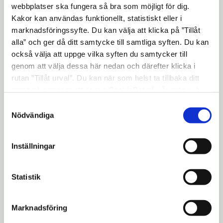
webbplatser ska fungera så bra som möjligt för dig.
Kakor kan användas funktionellt, statistiskt eller i
6. Bygglovenheten håller tekniskt
expand_more
marknadsföringssyfte. Du kan välja att klicka på ”Tillåt
samråd - om det behövs
alla” och ger då ditt samtycke till samtliga syften. Du kan
också välja att uppge vilka syften du samtycker till
genom att välja dessa här nedan och därefter klicka i
7. Du får ditt startbesked
expand_more
rutan ”Tillåt urval”. Du kan när som helst ta tillbaka ditt
samtycke genom att öppna CookieBot på vår sida och
klicka på ”Ta tillbaka samtycke”. Genom att klicka på
Samtyckesval
8 .Bygglovenheten gör
"Visa detaljer" kan du läsa om hur kakorna används och
expand_more
Nödvändiga
arbetsplatsbesök - om det behövs
hur vi och våra leverantörer inhämtar och behandlar
personuppgifter.
Inställningar
9. Bygglovenheten kallar till
expand_more
slutsamråd - om det behövs
Statistik
10. Du får ditt slutbesked och kan börja
Marknadsföring
expand_more
använda det du har byggt