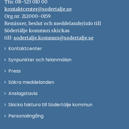
s
Tfn: 08–523 010 00
t
kontaktcenter@sodertalje.se
e
Org.nr. 212000–0159
r
Remisser, beslut och meddelande/info till
Södertälje kommun skickas
till:
sodertalje.kommun@sodertalje.se
Öppna
Kontaktcenter
i
Synpunkter och felanmälan
nytt
Öppna
Press
fönster
i
Säkra meddelanden
nytt
Anslagstavla
fönster
Skicka faktura till Södertälje kommun
Öppna
Personalingång
i