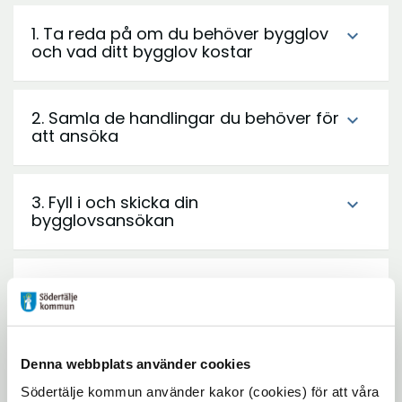
fönst
1. Ta reda på om du behöver bygglov
expand_more
och vad ditt bygglov kostar
2. Samla de handlingar du behöver för
expand_more
att ansöka
3. Fyll i och skicka din
expand_more
bygglovsansökan
4. Bygglovenheten ser över din
expand_more
ansökan
Denna webbplats använder cookies
5. Bygglovenheten fattar beslut om
expand_more
bygglov
Södertälje kommun använder kakor (cookies) för att våra