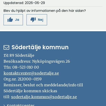
f
p
n
i
t
Uppdaterad: 2026-06-29
y
r
t
ö
n
s
n
e
t
Blev du hjälpt av informationen på den här sidan?
f
n
a
t
y
r
t
ö
s
i
e
thumb_up
thumb_down
Ja
Nej
t
f
n
t
n
r
t
ö
s
e
y
f
n
t
r
t
ö
s
e
t
n
t
Södertälje kommun
r
f
s
e
ö
151 89 Södertälje
t
r
n
Besöksadress: Nyköpingsvägen 26
e
s
Tfn: 08–523 010 00
r
t
kontaktcenter@sodertalje.se
e
Org.nr. 212000–0159
r
Remisser, beslut och meddelande/info till
Södertälje kommun skickas
till:
sodertalje.kommun@sodertalje.se
Öppna
Kontaktcenter