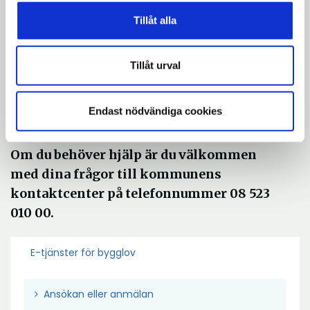
andra uppgifter som behöver skickas med
Tillåt alla
innan du börjar. Du ska bland annat bifoga
ett förslag till kontrollplan.
Tillåt urval
Ta hjälp av checklistor, exempelritningar
och exempel på kontrollplan för att under
lätta din ansökan eller anmälan som finns
Endast nödvändiga cookies
på www.sodertalje.se
Om du behöver hjälp är du välkommen
med dina frågor till kommunens
kontaktcenter på telefonnummer 08 523
010 00.
E-tjänster för bygglov
Ö
Ansökan eller anmälan