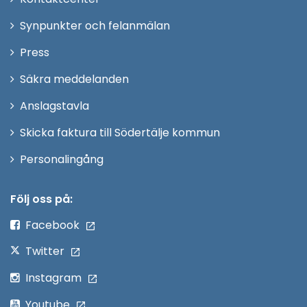
i
Synpunkter och felanmälan
nytt
Öppna
Press
fönster
i
Säkra meddelanden
nytt
Anslagstavla
fönster
Skicka faktura till Södertälje kommun
Öppna
Personalingång
i
nytt
Följ oss på:
fönster
Facebook
Twitter
Instagram
Youtube