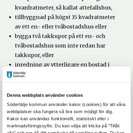
kvardratmeter, så kallat attefallshus,
tillbyggnad på högst 15 kvadratmeter
av ett en- eller tvåbostadshus eller
bygga två takkupor på ett en- och
tvåbostadshus som inte redan har
takkupor, eller
inredning av ytterligare en bostad i
ett enbostadshus
Läs mer om anmälningspliktiga
åtgärder
samt de undantag från kravet på
Denna webbplats använder cookies
anmälan
på
Boverket
hemsida.
Södertälje kommun använder kakor (cookies) för att våra
webbplatser ska fungera så bra som möjligt för dig.
Handläggningstid
Kakor kan användas funktionellt, statistiskt eller i
marknadsföringssyfte. Du kan välja att klicka på ”Tillåt
Handläggningstiden är 4 veckor för
alla” och ger då ditt samtycke till samtliga syften. Du kan