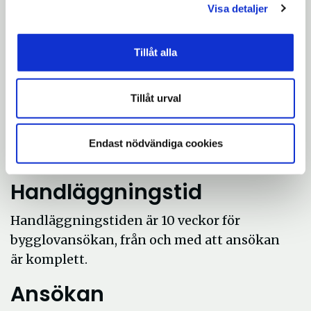
Visa detaljer
Plank, staket och mur
som kräver bygglov
Tillåt alla
Om ditt plank, staket eller mur inte
uppfyller kraven för att vara bygglovsfria
Tillåt urval
behöver du söka bygglov. Vi tar ut en avgift
när du söker bygglov, den behöver du betala
Endast nödvändiga cookies
även om du inte får lovet
Handläggningstid
Handläggningstiden är 10 veckor för
bygglovansökan, från och med att ansökan
är komplett.
Ansökan