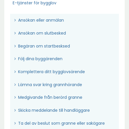
E-tjänster för bygglov
Ö
Ansökan eller anmälan
p
Ö
Ansökan om slutbesked
p
p
n
Ö
Begäran om startbesksed
p
a
p
n
i
Ö
Följ dina byggärenden
p
a
n
p
n
i
y
Ö
Komplettera ditt bygglovsärende
p
a
n
t
p
n
i
y
Ö
Lämna svar kring grannhörande
t
p
a
n
t
p
f
n
i
y
Ö
Medgivande från berörd granne
t
p
ö
a
n
t
p
f
n
n
i
y
Ö
Skicka meddelande till handläggare
t
p
ö
a
s
n
t
p
f
n
n
i
t
y
Ö
Ta del av beslut som granne eller sakägare
t
p
ö
a
s
n
e
t