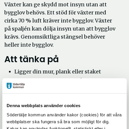
Växter kan ge skydd mot insyn utan att
bygglov behövs. Ett stöd för växter med
cirka 70 % luft kräver inte bygglov. Växter
på spaljén kan dölja insyn utan att bygglov
krävs. Genomsiktliga stängsel behöver
heller inte bygglov.
Att tänka på
Ligger din mur, plank eller staket
inom strandskyddat område kan du
behöva söka dispens från
strandskyddet.
Denna webbplats använder cookies
Lägre staket och häckar är oftast
Södertälje kommun använder kakor (cookies) för att våra
lämpligare i stadsmiljön än höga
webbplatser ska fungera så bra som möjligt för dig.
plank. I vissa fall kan plank och murar
Kakor kan användas funktionellt, statistiskt eller i