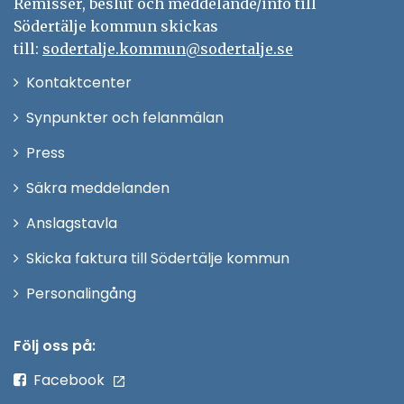
r
Remisser, beslut och meddelande/info till
Södertälje kommun skickas
till:
sodertalje.kommun@sodertalje.se
Öppna
Kontaktcenter
i
Synpunkter och felanmälan
nytt
Öppna
Press
fönster
i
Säkra meddelanden
nytt
Anslagstavla
fönster
Skicka faktura till Södertälje kommun
Öppna
Personalingång
i
nytt
Följ oss på:
fönster
Facebook