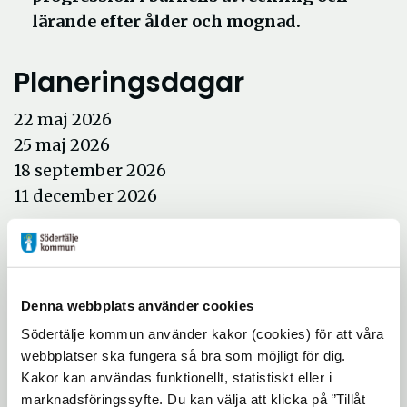
lärande efter ålder och mognad.
Planeringsdagar
22 maj 2026
25 maj 2026
18 september 2026
11 december 2026
Avdelningar
Rubinen: 08-523 060 51
Kristallen: 08-523 031 66
Denna webbplats använder cookies
Safiren: 08-523 063 44
Södertälje kommun använder kakor (cookies) för att våra
Korallen: 08-523 032 07
webbplatser ska fungera så bra som möjligt för dig.
Kakor kan användas funktionellt, statistiskt eller i
Diamanten: 08-523 031 16
marknadsföringssyfte. Du kan välja att klicka på ”Tillåt