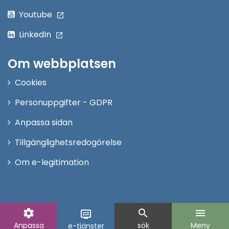
Youtube
LinkedIn
Om webbplatsen
Cookies
Personuppgifter - GDPR
Anpassa sidan
Tillgänglighetsredogörelse
Om e-legitimation
settings
search
menu
display_settings
Anpassa
sök
Meny
e-tjänster