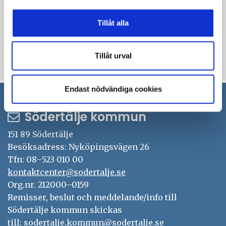
Uppdaterad: 2026-01-12
Tillåt alla
Blev du hjälpt av informationen på den här sidan?
Tillåt urval
thumb_up
thumb_down
Ja
Nej
Endast nödvändiga cookies
Södertälje kommun
151 89 Södertälje
Besöksadress: Nyköpingsvägen 26
Tfn: 08–523 010 00
kontaktcenter@sodertalje.se
Org.nr. 212000–0159
Remisser, beslut och meddelande/info till
Södertälje kommun skickas
till:
sodertalje.kommun@sodertalje.se