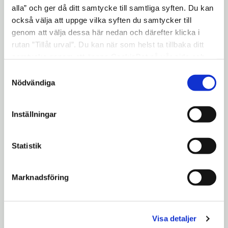
Önskar ni besöka förskolan är ni välkomna
alla” och ger då ditt samtycke till samtliga syften. Du kan
att kontakta arbetslagsledaren för att boka
också välja att uppge vilka syften du samtycker till
tid.
genom att välja dessa här nedan och därefter klicka i
rutan ”Tillåt urval”. Du kan när som helst ta tillbaka ditt
samtycke genom att öppna CookieBot på vår sida och
Länkar
klicka på ”Ta tillbaka samtycke”. Genom att klicka på
Samtyckesval
"Visa detaljer" kan du läsa om hur kakorna används och
Nödvändiga
Tveta förskoleområde
hur vi och våra leverantörer inhämtar och behandlar
personuppgifter.
Inställningar
smartphone
Kontaktuppgifter
Statistik
person
Eline Speelman
Samordnande arbetslagledare
Utbildningskontoret
Marknadsföring
phone
08-523 060 42
Visa detaljer
mail
hovsjoforskola@skolasodertalje.se