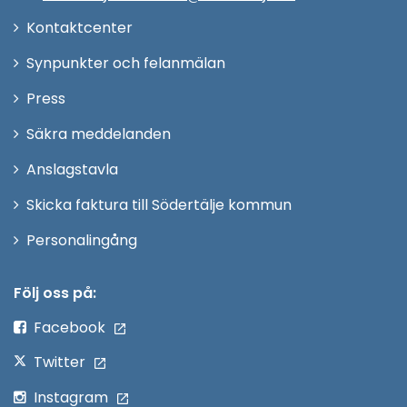
Öppna
Kontaktcenter
i
Synpunkter och felanmälan
nytt
Öppna
Press
fönster
i
Säkra meddelanden
nytt
Anslagstavla
fönster
Skicka faktura till Södertälje kommun
Öppna
Personalingång
i
nytt
Följ oss på:
fönster
Facebook
Twitter
Instagram