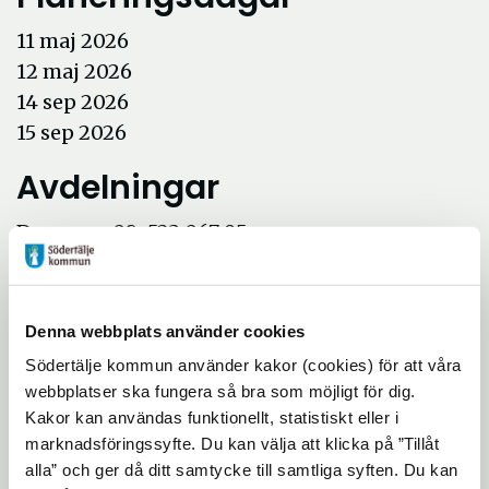
11 maj 2026
12 maj 2026
14 sep 2026
15 sep 2026
Avdelningar
Droppen: 08-523 067 95
Pölen: 08-523 028 76
Sjön: 08-523 028 74
Havet: 08-523 028 73
Denna webbplats använder cookies
Oceanen: 08-523 028 95
Södertälje kommun använder kakor (cookies) för att våra
webbplatser ska fungera så bra som möjligt för dig.
Är ni intresserade av att se Vattentornets
Kakor kan användas funktionellt, statistiskt eller i
förskola så tar förskolan emot bokade besök
marknadsföringssyfte. Du kan välja att klicka på ”Tillåt
sista fredagen i månaden. Maila nedan e-
alla” och ger då ditt samtycke till samtliga syften. Du kan
postadress för att boka ert besök.