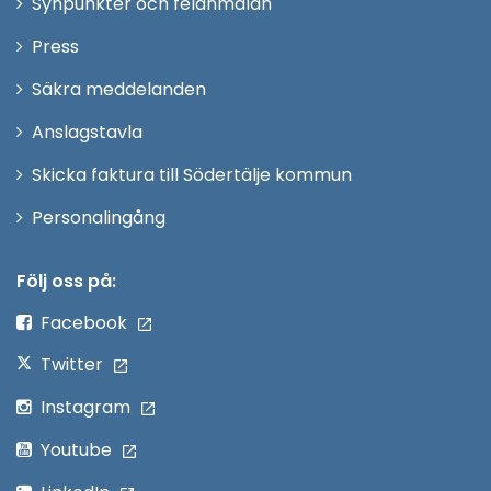
Synpunkter och felanmälan
nytt
Öppna
Press
fönster
i
Säkra meddelanden
nytt
Anslagstavla
fönster
Skicka faktura till Södertälje kommun
Öppna
Personalingång
i
nytt
Följ oss på:
fönster
Facebook
Twitter
Instagram
Youtube