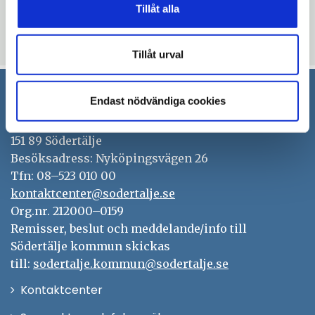
Blev du hjälpt av informationen på den här sidan?
Tillåt alla
thumb_up
thumb_down
Ja
Nej
Tillåt urval
Endast nödvändiga cookies
Södertälje kommun
151 89 Södertälje
Besöksadress: Nyköpingsvägen 26
Tfn: 08–523 010 00
kontaktcenter@sodertalje.se
Org.nr. 212000–0159
Remisser, beslut och meddelande/info till
Södertälje kommun skickas
till:
sodertalje.kommun@sodertalje.se
Öppna
Kontaktcenter
i